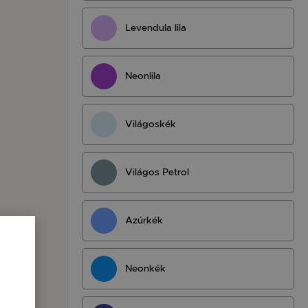
Levendula lila
Neonlila
Világoskék
Világos Petrol
Azúrkék
Neonkék