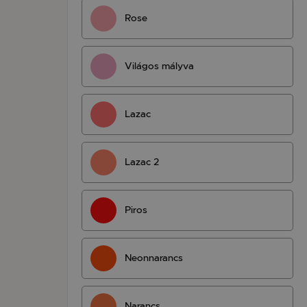
Rose
Világos mályva
Lazac
Lazac 2
Piros
Neonnarancs
Narancs