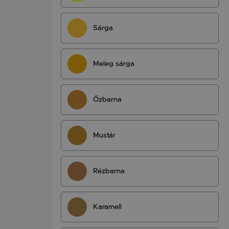
Sárga
Meleg sárga
Őzbarna
Mustár
Rézbarna
Karamell