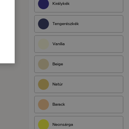
Királykék
Tengerészkék
Vanília
Beige
Natúr
Barack
Neonsárga