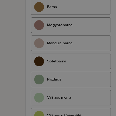
Barna
Mogyoróbarna
Mandula barna
Sötétbarna
Pisztácia
Világos menta
Világos páfrányzöld