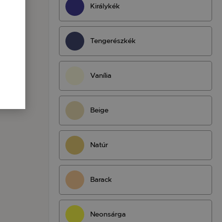
Királykék
Tengerészkék
Vanília
Beige
Natúr
Barack
Neonsárga