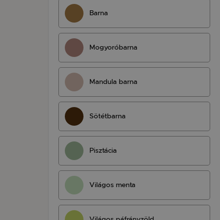
Barna
Mogyoróbarna
Mandula barna
Sötétbarna
Pisztácia
Világos menta
Világos páfrányzöld