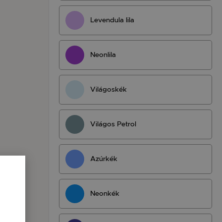
Levendula lila
Neonlila
Világoskék
Világos Petrol
Azúrkék
Neonkék