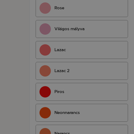
Rose
Világos mályva
Lazac
Lazac 2
Piros
Neonnarancs
Narancs