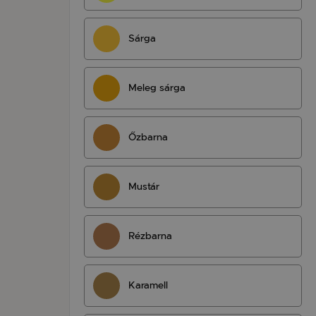
Sárga
Meleg sárga
Őzbarna
Mustár
Rézbarna
Karamell