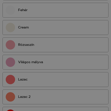
Fehér
Cream
Rózsaszín
Világos mályva
Lazac
Lazac 2