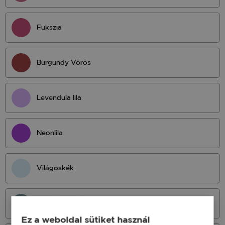
Fukszia
Burgundy Vörös
Levendula lila
Neonlila
Világoskék
Világos Petrol
Ez a weboldal sütiket használ