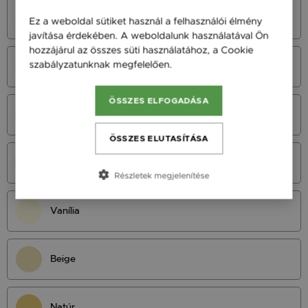
Azúrkék
Ez a weboldal sütiket használ a felhasználói élmény
javítása érdekében. A weboldalunk használatával Ön
hozzájárul az összes süti használatához, a Cookie
szabályzatunknak megfelelően.
Bővebben
Neonkék
ÖSSZES ELFOGADÁSA
Királykék
ÖSSZES ELUTASÍTÁSA
Tengerészkék
Részletek megjelenítése
Vanília
Beige
Natúr