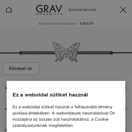
Karkötő tervező
Egyedi Grav Bokalánc
9 900 Ft
Előnézet
Medál
Pillangó Vintage, 16 x 12 mm
Ez a weboldal sütiket használ
Anyag (Szín), Méret
Ez a weboldal sütiket használ a felhasználói élmény
Ezüst 925, S - 20 cm
javítása érdekében. A weboldalunk használatával Ön
9 900 Ft
hozzájárul az összes süti használatához, a Cookie
szabályzatunknak megfelelően.
Bővebben
Fonal