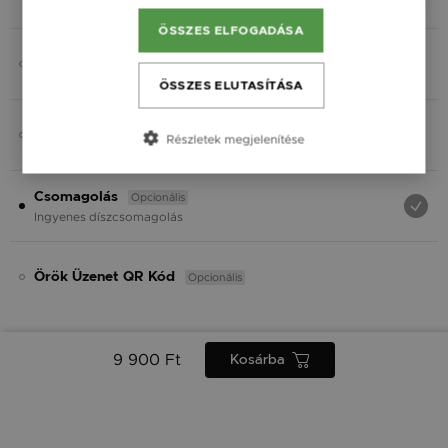
Fekete
ÖSSZES ELFOGADÁSA
Opcionális
Charmok
ÖSSZES ELUTASÍTÁSA
Opcionális
Ásvány
Részletek megjelenítése
Opcionális
Csomagolás
Ingyenes díszcsomagolás
Opcionális
Örök Üzenet QR Kód
9 900 Ft
Kosárba