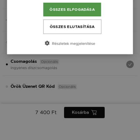
Fekete
ÖSSZES ELFOGADÁSA
Opcionális
Charmok
ÖSSZES ELUTASÍTÁSA
Opcionális
Ásvány
Részletek megjelenítése
Opcionális
Csomagolás
Ingyenes díszcsomagolás
Opcionális
Örök Üzenet QR Kód
7 400 Ft
Kosárba