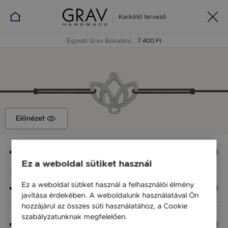
Karkötő tervező
Egyedi Grav Bokalánc
7 400 Ft
Előnézet
Medál
Lótusz 2, 13x12 mm
Ez a weboldal sütiket használ
Anyag (Szín), Méret
Ez a weboldal sütiket használ a felhasználói élmény
Ezüst 925, S - 20 cm
javítása érdekében. A weboldalunk használatával Ön
7 400 Ft
hozzájárul az összes süti használatához, a Cookie
szabályzatunknak megfelelően.
Bővebben
Fonal