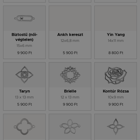
Biztostű (női-
Ankh kereszt
Yin Yang
végtelen)
12x6,8 mm
14x11 mm
15x6 mm
9 900 Ft
5 900 Ft
8 800 Ft
Taryn
Brielle
Kontúr Rózsa
13 x 13 mm
12 x 13 mm
10x9 mm
5 900 Ft
9 900 Ft
9 900 Ft