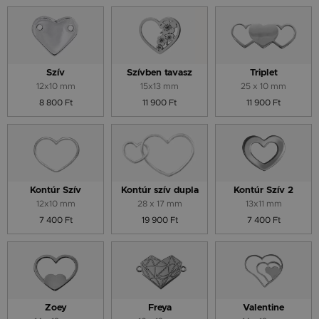
Szív
Szívben tavasz
Triplet
12x10 mm
15x13 mm
25 x 10 mm
8 800 Ft
11 900 Ft
11 900 Ft
Kontúr Szív
Kontúr szív dupla
Kontúr Szív 2
12x10 mm
28 x 17 mm
13x11 mm
7 400 Ft
19 900 Ft
7 400 Ft
Zoey
Freya
Valentine