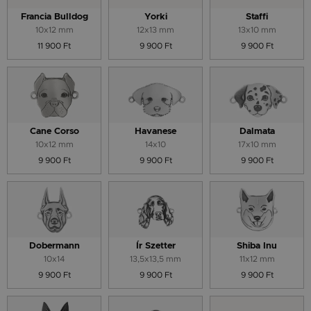
Francia Bulldog
Yorki
Staffi
10x12 mm
12x13 mm
13x10 mm
11 900 Ft
9 900 Ft
9 900 Ft
Cane Corso
Havanese
Dalmata
10x12 mm
14x10
17x10 mm
9 900 Ft
9 900 Ft
9 900 Ft
Dobermann
Ír Szetter
Shiba Inu
10x14
13,5x13,5 mm
11x12 mm
9 900 Ft
9 900 Ft
9 900 Ft