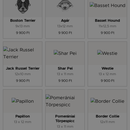
Boston Terrier
Agár
Basset Hound
9x13 mm
13x12 mm
11x12,5 mm
9 900 Ft
9 900 Ft
9 900 Ft
Jack Russel Terrier
Shar Pei
Westie
12x10 mm
13 x 11 mm
13 x 12 mm
9 900 Ft
9 900 Ft
9 900 Ft
Papillon
Pomerániai
Border Collie
Törpespicc
13 x 12 mm
12x11 mm
13 x 11 mm