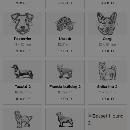
9 900 Ft
9 900 Ft
9 900 Ft
Foxterrier
Uszkár
Corgi
11 x 12 mm
12x11 mm
12 x 13 mm
9 900 Ft
9 900 Ft
9 900 Ft
Tacskó 2
Francia bulldog 2
Shiba Inu 2
16x10 mm
11x12 mm
11 x 12 mm
11 900 Ft
11 900 Ft
9 900 Ft