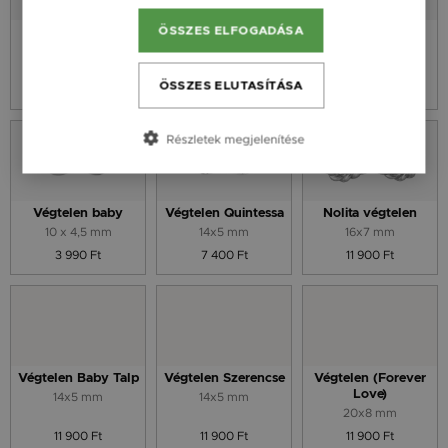
ÖSSZES ELFOGADÁSA
Essence Z
Szív Végtelen
Végtelen
Kontúr
10 mm
14x5 mm
13,9 x 10,2 mm
ÖSSZES ELUTASÍTÁSA
9 900 Ft
9 900 Ft
7 400 Ft
Részletek megjelenítése
Végtelen baby
Végtelen Quintessa
Nolita végtelen
10 x 4,5 mm
14x5 mm
16x7 mm
3 990 Ft
7 400 Ft
11 900 Ft
Végtelen Baby Talp
Végtelen Szerencse
Végtelen (Forever
Love)
14x5 mm
14x5 mm
20x8 mm
11 900 Ft
11 900 Ft
11 900 Ft