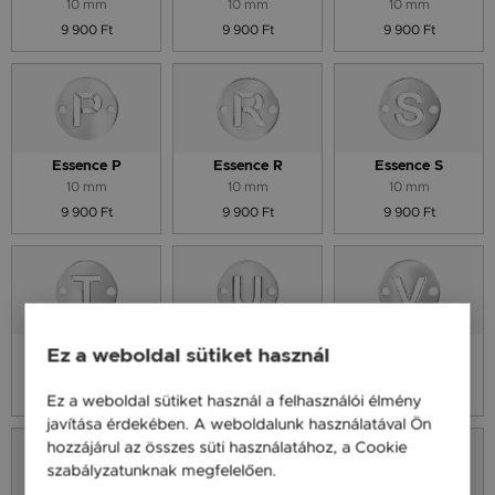
10 mm
10 mm
10 mm
9 900 Ft
9 900 Ft
9 900 Ft
Essence P
Essence R
Essence S
10 mm
10 mm
10 mm
9 900 Ft
9 900 Ft
9 900 Ft
Essence T
Essence U
Essence V
Ez a weboldal sütiket használ
10 mm
10 mm
10 mm
9 900 Ft
9 900 Ft
9 900 Ft
Ez a weboldal sütiket használ a felhasználói élmény
javítása érdekében. A weboldalunk használatával Ön
hozzájárul az összes süti használatához, a Cookie
szabályzatunknak megfelelően.
Bővebben