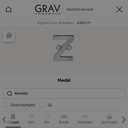
Karkötő tervező
Egyedi Grav Bokalánc
8 800 Ft
Medál
Gravírozható
Új
Összes
Szív
Kör
Betűk
Végtelen
Spirituális