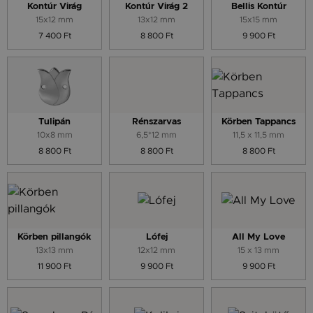
Kontúr Virág
Kontúr Virág 2
Bellis Kontúr
15x12 mm
13x12 mm
15x15 mm
7 400 Ft
8 800 Ft
9 900 Ft
Tulipán
Rénszarvas
Körben Tappancs
10x8 mm
6,5*12 mm
11,5 x 11,5 mm
8 800 Ft
8 800 Ft
8 800 Ft
Körben pillangók
Lófej
All My Love
13x13 mm
12x12 mm
15 x 13 mm
11 900 Ft
9 900 Ft
9 900 Ft