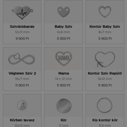
Szívdobbanás
Baby Szív
Kontúr Baby Szív
12x11 mm
6x6 mm
8x7 mm
9 900 Ft
5 900 Ft
5 900 Ft
Végtelen Szív 2
Mama
Kontúr Szív Repülő
16x7 mm
14 x 12 mm
9x12 mm
11 900 Ft
11 900 Ft
11 900 Ft
Körben tavasz
Kör
Kis kontúr kör
13x13 mm
11 mm
9.5 mm