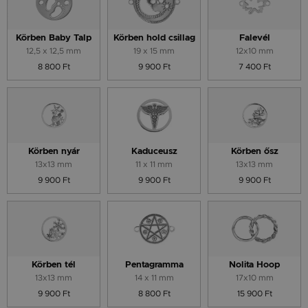
Körben Baby Talp
Körben hold csillag
Falevél
12,5 x 12,5 mm
19 x 15 mm
12x10 mm
8 800 Ft
9 900 Ft
7 400 Ft
Körben nyár
Kaduceusz
Körben ősz
13x13 mm
11 x 11 mm
13x13 mm
9 900 Ft
9 900 Ft
9 900 Ft
Körben tél
Pentagramma
Nolita Hoop
13x13 mm
14 x 11 mm
17x10 mm
9 900 Ft
8 800 Ft
15 900 Ft