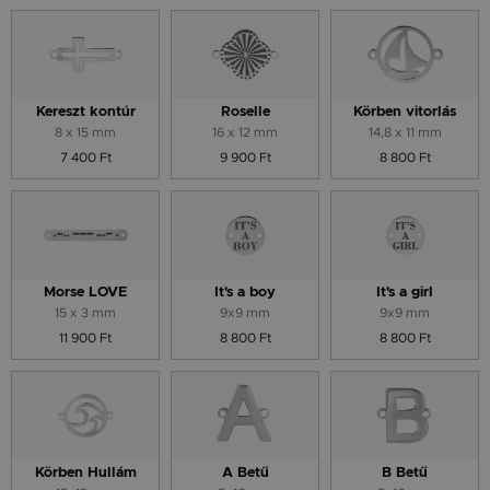
Kereszt kontúr
Roselle
Körben vitorlás
8 x 15 mm
16 x 12 mm
14,8 x 11 mm
7 400 Ft
9 900 Ft
8 800 Ft
Morse LOVE
It's a boy
It's a girl
15 x 3 mm
9x9 mm
9x9 mm
11 900 Ft
8 800 Ft
8 800 Ft
Körben Hullám
A Betű
B Betű