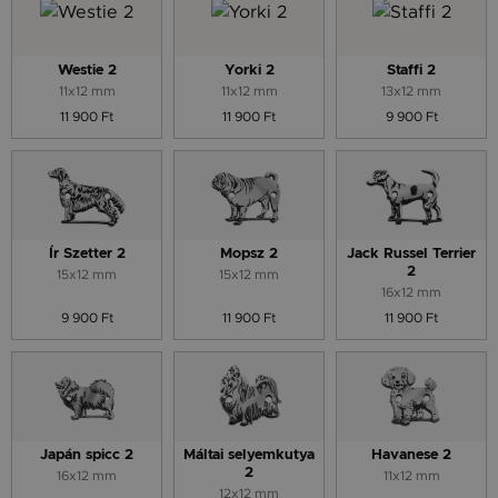
Westie 2
Yorki 2
Staffi 2
11x12 mm
11x12 mm
13x12 mm
11 900 Ft
11 900 Ft
9 900 Ft
Ír Szetter 2
Mopsz 2
Jack Russel Terrier
2
15x12 mm
15x12 mm
16x12 mm
9 900 Ft
11 900 Ft
11 900 Ft
Japán spicc 2
Máltai selyemkutya
Havanese 2
2
16x12 mm
11x12 mm
12x12 mm