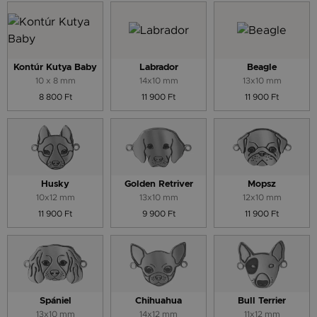
Kontúr Kutya Baby
Labrador
Beagle
10 x 8 mm
14x10 mm
13x10 mm
8 800 Ft
11 900 Ft
11 900 Ft
Husky
Golden Retriver
Mopsz
10x12 mm
13x10 mm
12x10 mm
11 900 Ft
9 900 Ft
11 900 Ft
Spániel
Chihuahua
Bull Terrier
13x10 mm
14x12 mm
11x12 mm