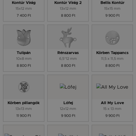
Kontúr Virág
Kontúr Virág 2
Bellis Kontúr
15x12 mm
13x12 mm
15x15 mm
7 400 Ft
8 800 Ft
9 900 Ft
Tulipán
Rénszarvas
Körben Tappancs
10x8 mm
6,5*12 mm
11,5 x 11,5 mm
8 800 Ft
8 800 Ft
8 800 Ft
Körben pillangók
Lófej
All My Love
13x13 mm
12x12 mm
15 x 13 mm
11 900 Ft
9 900 Ft
9 900 Ft