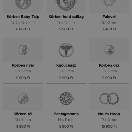
Körben Baby Talp
Körben hold csillag
Falevél
12,5 x 12,5 mm
19 x 15 mm
12x10 mm
8 800 Ft
9 900 Ft
7 400 Ft
Körben nyár
Kaduceusz
Körben ősz
13x13 mm
11 x 11 mm
13x13 mm
9 900 Ft
9 900 Ft
9 900 Ft
Körben tél
Pentagramma
Nolita Hoop
13x13 mm
14 x 11 mm
17x10 mm
9 900 Ft
8 800 Ft
15 900 Ft