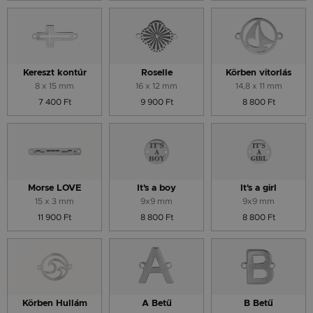
Kereszt kontúr
Roselle
Körben vitorlás
8 x 15 mm
16 x 12 mm
14,8 x 11 mm
7 400 Ft
9 900 Ft
8 800 Ft
Morse LOVE
It's a boy
It's a girl
15 x 3 mm
9x9 mm
9x9 mm
11 900 Ft
8 800 Ft
8 800 Ft
Körben Hullám
A Betű
B Betű