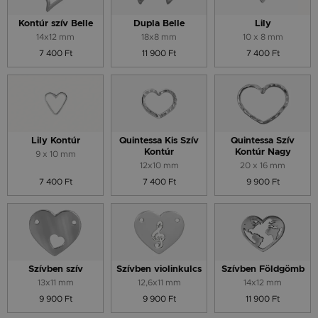
Kontúr szív Belle
Dupla Belle
Lily
14x12 mm
18x8 mm
10 x 8 mm
7 400 Ft
11 900 Ft
7 400 Ft
Lily Kontúr
Quintessa Kis Szív
Quintessa Szív
Kontúr
Kontúr Nagy
9 x 10 mm
12x10 mm
20 x 16 mm
7 400 Ft
7 400 Ft
9 900 Ft
Szívben szív
Szívben violinkulcs
Szívben Földgömb
13x11 mm
12,6x11 mm
14x12 mm
9 900 Ft
9 900 Ft
11 900 Ft