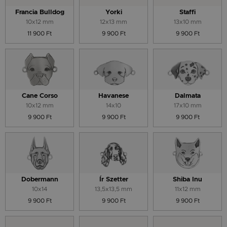
Francia Bulldog
Yorki
Staffi
10x12 mm
12x13 mm
13x10 mm
11 900 Ft
9 900 Ft
9 900 Ft
Cane Corso
Havanese
Dalmata
10x12 mm
14x10
17x10 mm
9 900 Ft
9 900 Ft
9 900 Ft
Dobermann
Ír Szetter
Shiba Inu
10x14
13,5x13,5 mm
11x12 mm
9 900 Ft
9 900 Ft
9 900 Ft