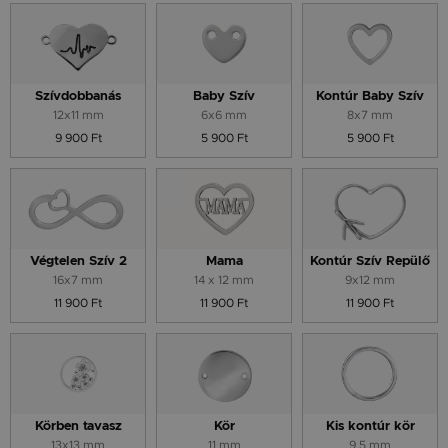
Szívdobbanás
Baby Szív
Kontúr Baby Szív
12x11 mm
6x6 mm
8x7 mm
9 900 Ft
5 900 Ft
5 900 Ft
Végtelen Szív 2
Mama
Kontúr Szív Repülő
16x7 mm
14 x 12 mm
9x12 mm
11 900 Ft
11 900 Ft
11 900 Ft
Körben tavasz
Kör
Kis kontúr kör
13x13 mm
11 mm
9.5 mm