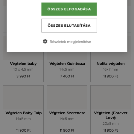
ÖSSZES ELFOGADÁSA
Essence Z
Szív Végtelen
Végtelen
Kontúr
10 mm
14x5 mm
13,9 x 10,2 mm
ÖSSZES ELUTASÍTÁSA
9 900 Ft
9 900 Ft
7 400 Ft
Részletek megjelenítése
Végtelen baby
Végtelen Quintessa
Nolita végtelen
10 x 4,5 mm
14x5 mm
16x7 mm
3 990 Ft
7 400 Ft
11 900 Ft
Végtelen Baby Talp
Végtelen Szerencse
Végtelen (Forever
Love)
14x5 mm
14x5 mm
20x8 mm
11 900 Ft
11 900 Ft
11 900 Ft