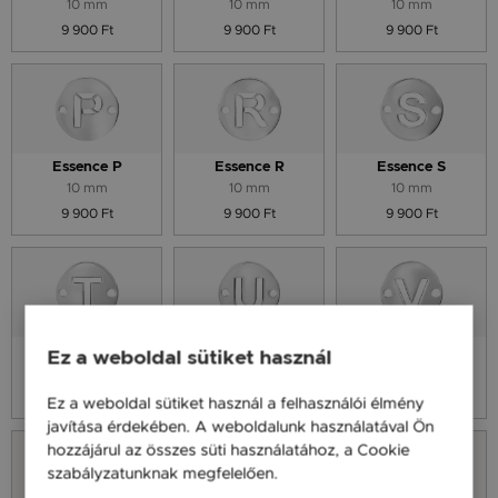
10 mm
10 mm
10 mm
9 900 Ft
9 900 Ft
9 900 Ft
Essence P
Essence R
Essence S
10 mm
10 mm
10 mm
9 900 Ft
9 900 Ft
9 900 Ft
Essence T
Essence U
Essence V
Ez a weboldal sütiket használ
10 mm
10 mm
10 mm
9 900 Ft
9 900 Ft
9 900 Ft
Ez a weboldal sütiket használ a felhasználói élmény
javítása érdekében. A weboldalunk használatával Ön
hozzájárul az összes süti használatához, a Cookie
szabályzatunknak megfelelően.
Bővebben