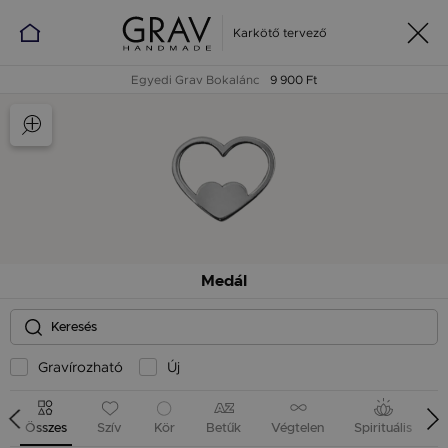
Karkötő tervező
Egyedi Grav Bokalánc
9 900 Ft
Medál
Gravírozható
Új
Összes
Szív
Kör
Betűk
Végtelen
Spirituális