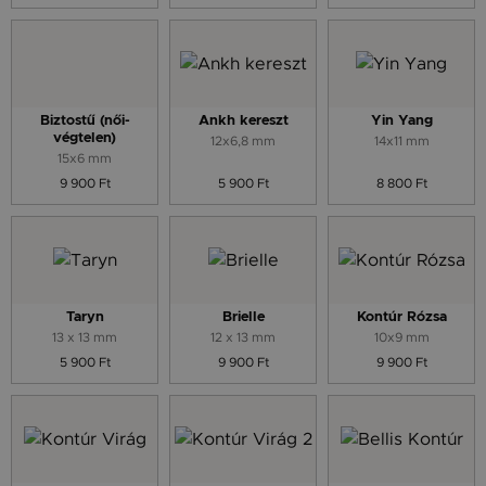
Biztostű (női-
Ankh kereszt
Yin Yang
végtelen)
12x6,8 mm
14x11 mm
15x6 mm
9 900 Ft
5 900 Ft
8 800 Ft
Taryn
Brielle
Kontúr Rózsa
13 x 13 mm
12 x 13 mm
10x9 mm
5 900 Ft
9 900 Ft
9 900 Ft