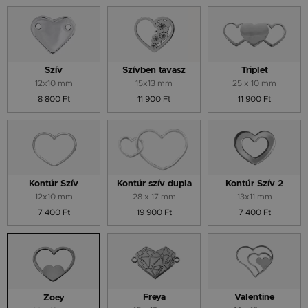
Szív
Szívben tavasz
Triplet
12x10 mm
15x13 mm
25 x 10 mm
8 800 Ft
11 900 Ft
11 900 Ft
Kontúr Szív
Kontúr szív dupla
Kontúr Szív 2
12x10 mm
28 x 17 mm
13x11 mm
7 400 Ft
19 900 Ft
7 400 Ft
Freya
Valentine
Zoey