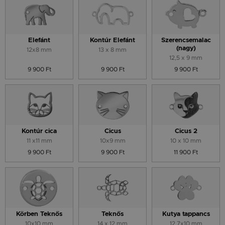
Elefánt
Kontúr Elefánt
Szerencsemalac
(nagy)
12x8 mm
13 x 8 mm
12,5 x 9 mm
9 900 Ft
9 900 Ft
9 900 Ft
Kontúr cica
Cicus
Cicus 2
11 x11 mm
10x9 mm
10 x 10 mm
9 900 Ft
9 900 Ft
11 900 Ft
Körben Teknős
Teknős
Kutya tappancs
10x10 mm
14 x 12 mm
12,7x10 mm