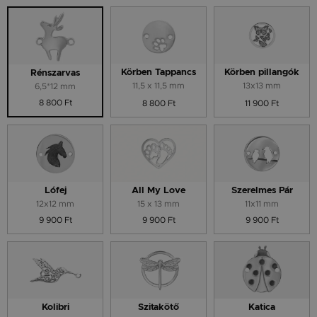
Körben Tappancs
Körben pillangók
Rénszarvas
11,5 x 11,5 mm
13x13 mm
6,5*12 mm
8 800 Ft
8 800 Ft
11 900 Ft
Lófej
All My Love
Szerelmes Pár
12x12 mm
15 x 13 mm
11x11 mm
9 900 Ft
9 900 Ft
9 900 Ft
Kolibri
Szitakötő
Katica