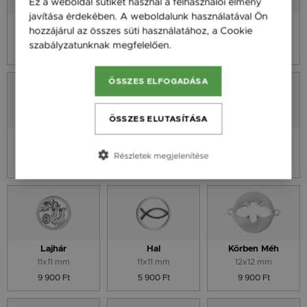
Ez a weboldal sütiket használ a felhasználói élmény
javítása érdekében. A weboldalunk használatával Ön
Pillangó
Pillangó Vintage
Panda
hozzájárul az összes süti használatához, a Cookie
14x9 mm
16 x 12 mm
11x11 mm
szabályzatunknak megfelelően.
Bővebben
9 900 Ft
9 900 Ft
9 900 Ft
ÖSSZES ELFOGADÁSA
ÖSSZES ELUTASÍTÁSA
Koala
Majom
Szalamandra
11x11 mm
11x11 mm
11x11 mm
Részletek megjelenítése
9 900 Ft
9 900 Ft
9 900 Ft
Lajhár
Hal
Körben Méh
11x11 mm
11x11 mm
12x12 mm
9 900 Ft
5 900 Ft
9 900 Ft