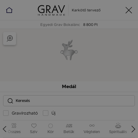
Karkötő tervező
Egyedi Grav Bokalánc
8 800 Ft
Medál
Gravírozható
Új
Összes
Szív
Kör
Betűk
Végtelen
Spirituális