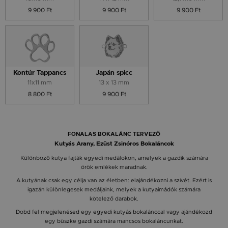
9 900 Ft
9 900 Ft
9 900 Ft
Kontúr Tappancs
Japán spicc
11x11 mm
13 x 13 mm
8 800 Ft
9 900 Ft
FONALAS BOKALÁNC TERVEZŐ
Kutyás Arany, Ezüst Zsinóros Bokaláncok
Különböző kutya fajták egyedi medálokon, amelyek a gazdik számára
örök emlékek maradnak.
A kutyának csak egy célja van az életben: elajándékozni a szívét. Ezért is
igazán különlegesek medáljaink, melyek a kutyaimádók számára
kötelező darabok.
Dobd fel megjelenésed egy egyedi kutyás bokalánccal vagy ajándékozd
egy büszke gazdi számára mancsos bokaláncunkat.