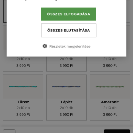
Ametiszt
Hematit
Nincs ásvány
2x10 db
2x10 db
ÖSSZES ELFOGADÁSA
3 990 Ft
3 990 Ft
ÖSSZES ELUTASÍTÁSA
Részletek megjelenítése
Holdkő
Kicsigyöngy
Spinell
2x10 db
2x10 db
2x10 db
3 990 Ft
3 990 Ft
3 990 Ft
Türkíz
Lápisz
Amazonit
2x10 db
2x10 db
2x10 db
3 990 Ft
3 990 Ft
3 990 Ft