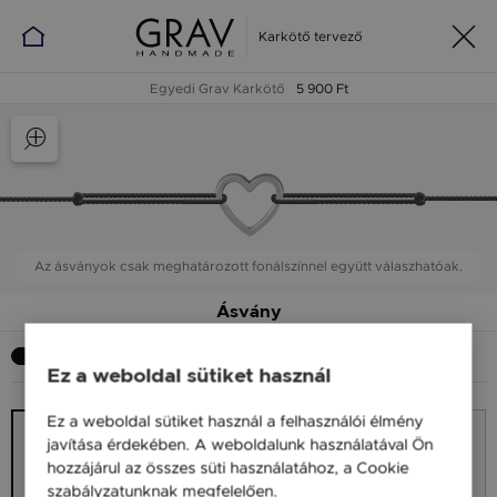
Karkötő tervező
Egyedi Grav Karkötő
5 900 Ft
Az ásványok csak meghatározott fonálszínnel együtt válaszhatóak.
Ásvány
Szeretnék ásványt
Ez a weboldal sütiket használ
Ez a weboldal sütiket használ a felhasználói élmény
javítása érdekében. A weboldalunk használatával Ön
hozzájárul az összes süti használatához, a Cookie
szabályzatunknak megfelelően.
Bővebben