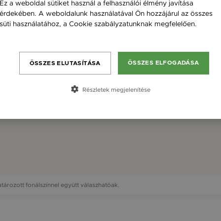
Ez a weboldal sütiket használ a felhasználói élmény javítása
érdekében. A weboldalunk használatával Ön hozzájárul az összes
süti használatához, a Cookie szabályzatunknak megfelelően.
Bővebben
ÖSSZES ELFOGADÁSA
ÖSSZES ELUTASÍTÁSA
Részletek megjelenítése
ározott fonálszínnel együtt válaszhatóak.