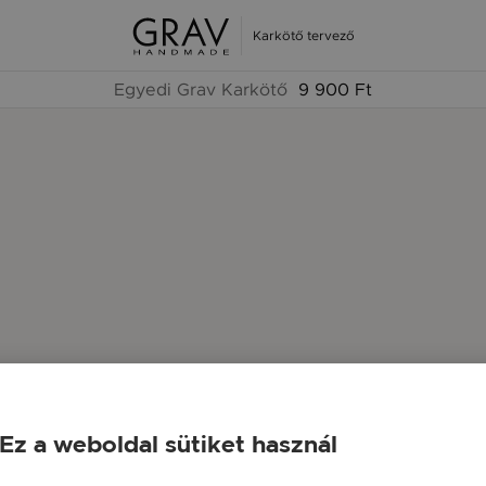
Karkötő tervező
Egyedi Grav Karkötő
9 900 Ft
Ez a weboldal sütiket használ