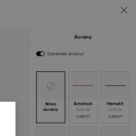
Ásvány
Szeretnék ásványt
Ametiszt
Hematit
Nincs
2x10 db
2x10 db
ásvány
3 990 Ft
3 990 Ft