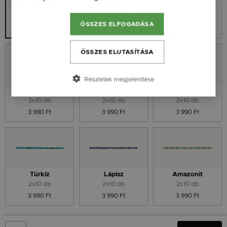
Ametiszt
Hematit
Nincs ásvány
2x10 db
2x10 db
ÖSSZES ELFOGADÁSA
3 990 Ft
3 990 Ft
ÖSSZES ELUTASÍTÁSA
Részletek megjelenítése
Holdkő
Kicsigyöngy
Spinell
2x10 db
2x10 db
2x10 db
3 990 Ft
3 990 Ft
3 990 Ft
Türkíz
Lápisz
Amazonit
2x10 db
2x10 db
2x10 db
3 990 Ft
3 990 Ft
3 990 Ft