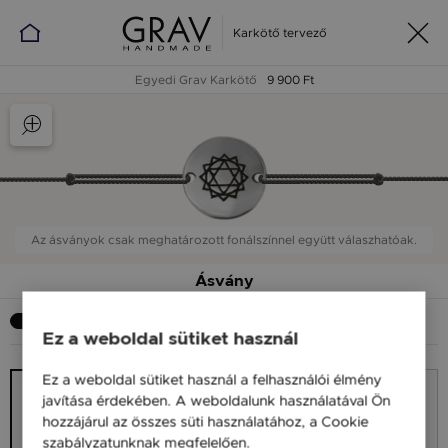
Karkötő tervező
Egyedi Grav Karkötő
9 900 Ft
Az ásványok csak meghatározott fonálszínnel együtt válaszhatóak.
Ásvány
Szeretnék ásványt
Ez a weboldal sütiket használ
Ez a weboldal sütiket használ a felhasználói élmény
javítása érdekében. A weboldalunk használatával Ön
hozzájárul az összes süti használatához, a Cookie
szabályzatunknak megfelelően.
Bővebben