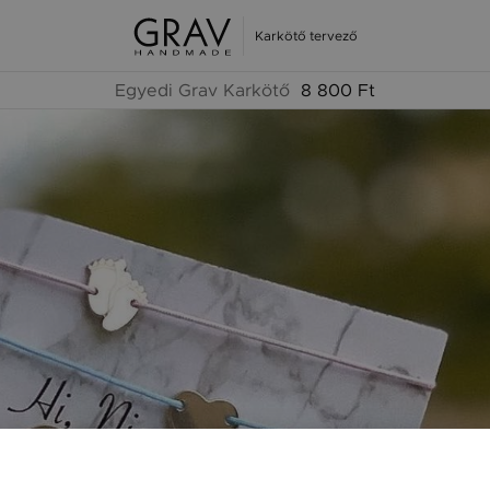
Karkötő tervező
Egyedi Grav Karkötő
8 800 Ft