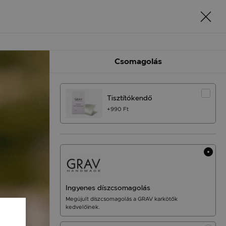
Csomagolás
Tisztítókendő
+990 Ft
Ingyenes díszcsomagolás
Megújult díszcsomagolás a GRAV karkötők
kedvelőinek.