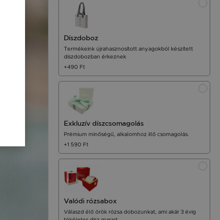
Díszdoboz
Termékeink újrahasznosított anyagokból készített
díszdobozban érkeznek
+490 Ft
Exkluzív díszcsomagolás
Prémium minőségű, alkalomhoz illő csomagolás.
+1 590 Ft
Valódi rózsabox
Válaszd élő örök rózsa dobozunkat, ami akár 3 évig
tökéletes dísz marad.