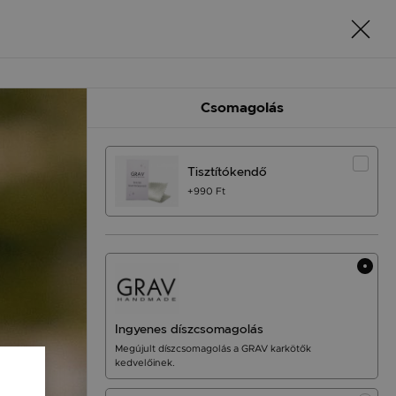
Csomagolás
Tisztítókendő
+990 Ft
Ingyenes díszcsomagolás
Megújult díszcsomagolás a GRAV karkötők
kedvelőinek.