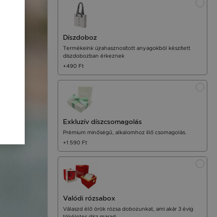
Díszdoboz
Termékeink újrahasznosított anyagokból készített
díszdobozban érkeznek
+490 Ft
Exkluzív díszcsomagolás
Prémium minőségű, alkalomhoz illő csomagolás.
+1 590 Ft
Valódi rózsabox
Válaszd élő örök rózsa dobozunkat, ami akár 3 évig
tökéletes dísz marad.