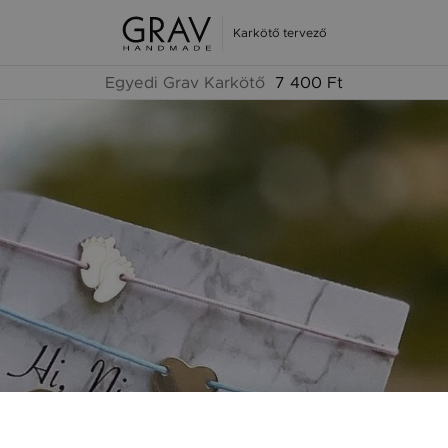
Karkötő tervező
Egyedi Grav Karkötő
7 400 Ft