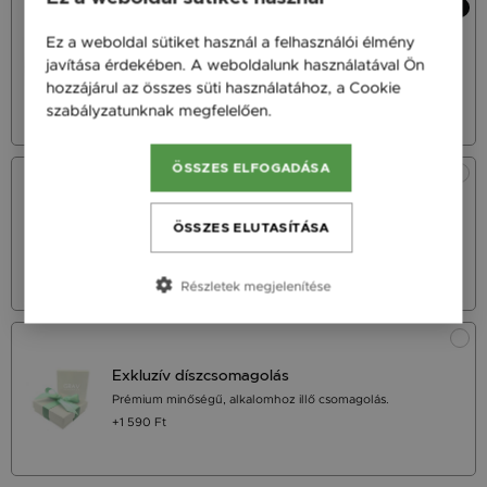
Ez a weboldal sütiket használ a felhasználói élmény
Ingyenes díszcsomagolás
javítása érdekében. A weboldalunk használatával Ön
Megújult díszcsomagolás a GRAV karkötők kedvelőinek.
hozzájárul az összes süti használatához, a Cookie
szabályzatunknak megfelelően.
Bővebben
ÖSSZES ELFOGADÁSA
Díszdoboz
Termékeink újrahasznosított anyagokból készített
ÖSSZES ELUTASÍTÁSA
díszdobozban érkeznek
+490 Ft
Részletek megjelenítése
Exkluzív díszcsomagolás
Prémium minőségű, alkalomhoz illő csomagolás.
+1 590 Ft