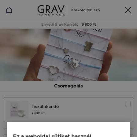
Karkötő tervező
Egyedi Grav Karkötő
9 900 Ft
Csomagolás
Tisztítókendő
+990 Ft
Ez a weboldal sütiket használ