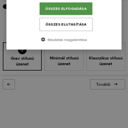
Szeretnék üzenetet
ÖSSZES ELFOGADÁSA
ÖSSZES ELUTASÍTÁSA
ÜZENET STÍLUS
ÜZENET SZÖVEG
Részletek megjelenítése
Minimál stílusú
Klasszikus stílusú
Grav stílusú
üzenet
üzenet
üzenet
Tovább