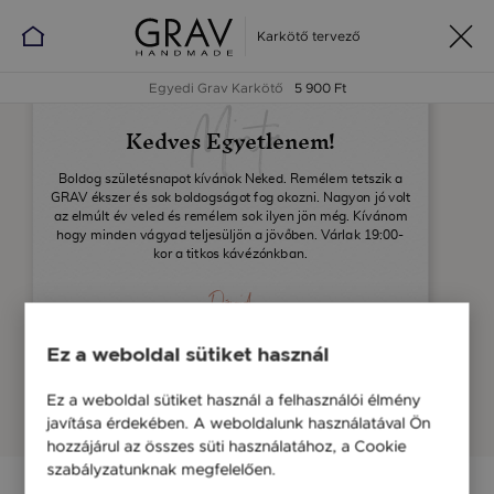
Karkötő tervező
Egyedi Grav Karkötő
5 900 Ft
Minta
Kedves Egyetlenem!
Boldog születésnapot kívánok Neked. Remélem tetszik a
GRAV ékszer és sok boldogságot fog okozni. Nagyon jó volt
az elmúlt év veled és remélem sok ilyen jön még. Kívánom
hogy minden vágyad teljesüljön a jövőben. Várlak 19:00-
kor a titkos kávézónkban.
Dávid
Ez a weboldal sütiket használ
Feladó neve
Ez a weboldal sütiket használ a felhasználói élmény
Címzett keresztneve
javítása érdekében. A weboldalunk használatával Ön
Címzett email címe
hozzájárul az összes süti használatához, a Cookie
szabályzatunknak megfelelően.
Bővebben
GRAV üzenet