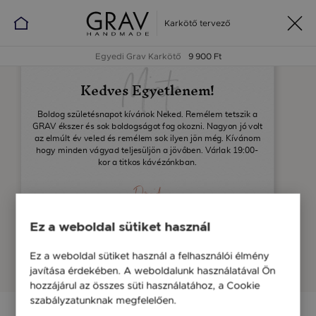
Karkötő tervező
Egyedi Grav Karkötő
9 900 Ft
Minta
Kedves Egyetlenem!
Boldog születésnapot kívánok Neked. Remélem tetszik a
GRAV ékszer és sok boldogságot fog okozni. Nagyon jó volt
az elmúlt év veled és remélem sok ilyen jön még. Kívánom
hogy minden vágyad teljesüljön a jövőben. Várlak 19:00-
kor a titkos kávézónkban.
Dávid
Ez a weboldal sütiket használ
Feladó neve
Ez a weboldal sütiket használ a felhasználói élmény
Címzett keresztneve
javítása érdekében. A weboldalunk használatával Ön
Címzett email címe
hozzájárul az összes süti használatához, a Cookie
szabályzatunknak megfelelően.
Bővebben
GRAV üzenet