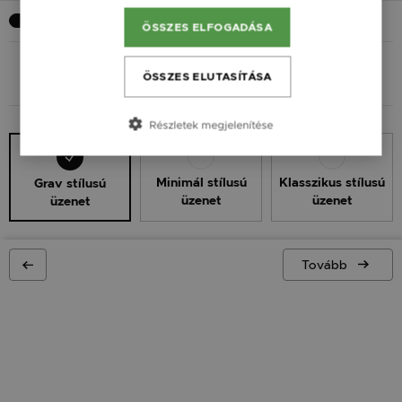
Szeretnék üzenetet
ÖSSZES ELFOGADÁSA
ÖSSZES ELUTASÍTÁSA
ÜZENET STÍLUS
ÜZENET SZÖVEG
Részletek megjelenítése
Minimál stílusú
Klasszikus stílusú
Grav stílusú
üzenet
üzenet
üzenet
Tovább