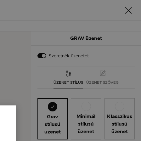
GRAV üzenet
Szeretnék üzenetet
ÜZENET STÍLUS
ÜZENET SZÖVEG
Minimál
Klasszikus
Grav
stílusú
stílusú
stílusú
üzenet
üzenet
üzenet