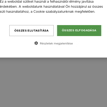
Ez a weboldal sütiket használ a felhasználói élmény javítása
érdekében. A weboldalunk használatával Ön hozzájárul az összes
süti használatához, a Cookie szabályzatunknak megfelelően.
Feladó neve
Bővebben
Címzett keresztneve
Címzett email címe
ÖSSZES ELFOGADÁSA
ÖSSZES ELUTASÍTÁSA
Részletek megjelenítése