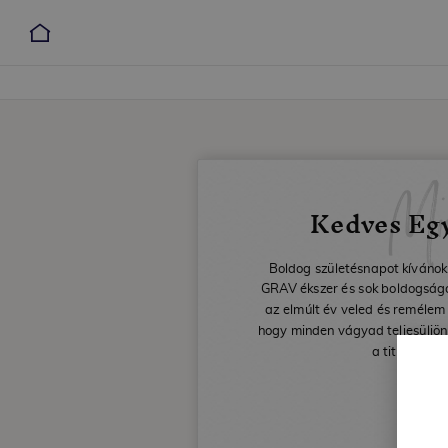
Mi
Kedves Eg
Boldog születésnapot kívánok
GRAV ékszer és sok boldogságot
az elmúlt év veled és remélem
hogy minden vágyad teljesüljön
a titkos káv
Dáv