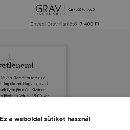
Karkötő tervező
Egyedi Grav Karkötő
7 400 Ft
nta
yetlenem!
 Neked. Remélem tetszik a
 fog okozni. Nagyon jó volt
 sok ilyen jön még. Kívánom
 a jövőben. Várlak 19:00-kor
ézónkban.
id
Ez a weboldal sütiket használ