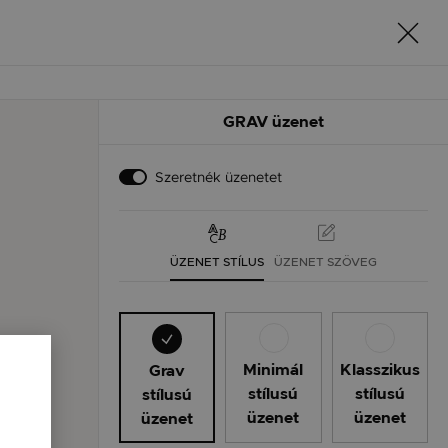
GRAV üzenet
Szeretnék üzenetet
ÜZENET STÍLUS
ÜZENET SZÖVEG
Minimál
Klasszikus
Grav
stílusú
stílusú
stílusú
üzenet
üzenet
üzenet