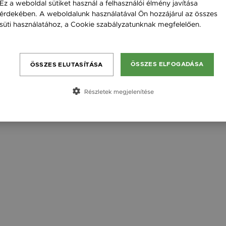
Ez a weboldal sütiket használ a felhasználói élmény javítása
érdekében. A weboldalunk használatával Ön hozzájárul az összes
süti használatához, a Cookie szabályzatunknak megfelelően.
Feladó neve
Bővebben
Címzett keresztneve
Címzett email címe
ÖSSZES ELFOGADÁSA
ÖSSZES ELUTASÍTÁSA
Részletek megjelenítése