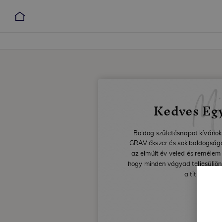
Mi
Kedves Eg
Boldog születésnapot kívánok
GRAV ékszer és sok boldogságot
az elmúlt év veled és remélem
hogy minden vágyad teljesüljön
a titkos káv
Dáv