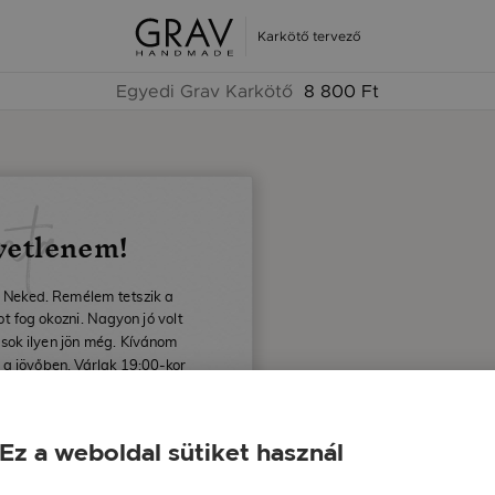
Karkötő tervező
Egyedi Grav Karkötő
8 800 Ft
nta
yetlenem!
 Neked. Remélem tetszik a
 fog okozni. Nagyon jó volt
 sok ilyen jön még. Kívánom
 a jövőben. Várlak 19:00-kor
ézónkban.
id
Ez a weboldal sütiket használ