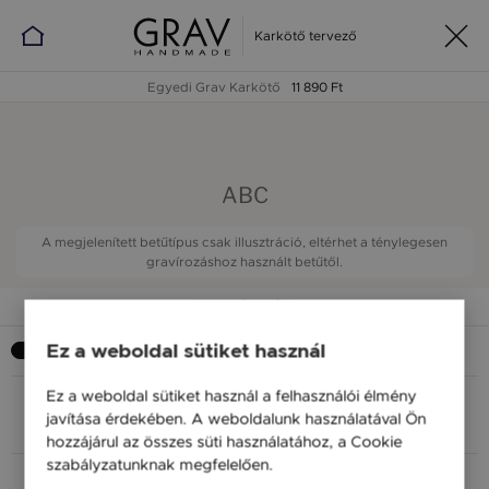
Karkötő tervező
Egyedi Grav Karkötő
11 890 Ft
ABC
A megjelenített betűtípus csak illusztráció, eltérhet a ténylegesen
gravírozáshoz használt betűtől.
Gravírozás
Szeretnék gravírozást
Ez a weboldal sütiket használ
Ez a weboldal sütiket használ a felhasználói élmény
javítása érdekében. A weboldalunk használatával Ön
ELRENDEZÉS
BETŰ
SZÖVEG
hozzájárul az összes süti használatához, a Cookie
szabályzatunknak megfelelően.
Bővebben