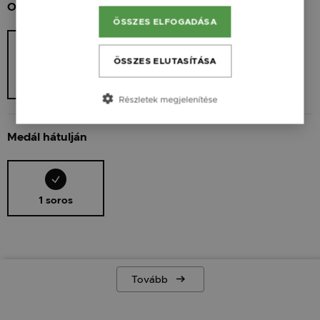
Oldalak
ÖSSZES ELFOGADÁSA
ÖSSZES ELUTASÍTÁSA
Medál hátulján
1 990 Ft
Részletek megjelenítése
Medál hátulján
1 soros
Tovább