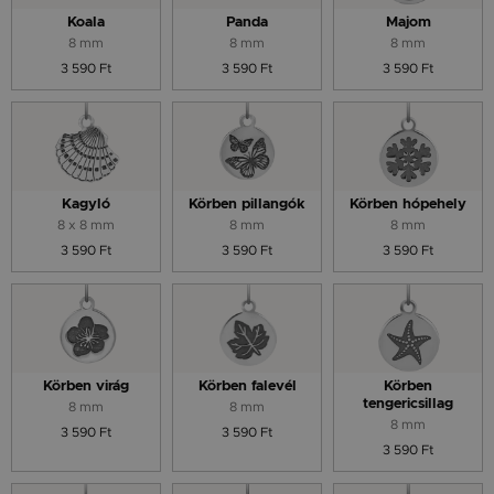
Koala
Panda
Majom
8 mm
8 mm
8 mm
3 590 Ft
3 590 Ft
3 590 Ft
Kagyló
Körben pillangók
Körben hópehely
8 x 8 mm
8 mm
8 mm
3 590 Ft
3 590 Ft
3 590 Ft
Körben virág
Körben falevél
Körben
tengericsillag
8 mm
8 mm
8 mm
3 590 Ft
3 590 Ft
3 590 Ft