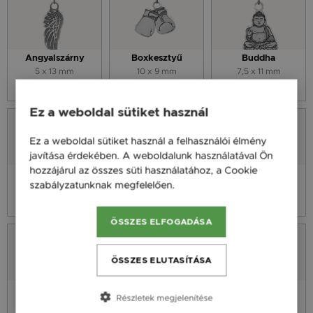
Angyalszárny
Boxkesztyű
Buddha
5 x 13 mm
10 x 9 mm
7,5 x 11 mm
3 590 Ft
3 590 Ft
3 590 Ft
Ez a weboldal sütiket használ
Ez a weboldal sütiket használ a felhasználói élmény
javítása érdekében. A weboldalunk használatával Ön
hozzájárul az összes süti használatához, a Cookie
Elefánt
Életfa
Focilabda
szabályzatunknak megfelelően.
Bővebben
9 x 10,3 mm
8 x 9,7 mm
8 x 9,7 mm
3 590 Ft
3 590 Ft
3 590 Ft
ÖSSZES ELFOGADÁSA
ÖSSZES ELUTASÍTÁSA
Földgömb
Maci
Mandala
Részletek megjelenítése
8 x 9,7 mm
7 x 10 mm
8 x 9 mm