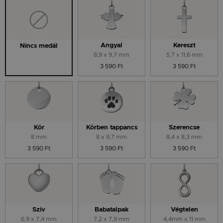
Angyal
Kereszt
Nincs medál
8,9 x 9,7 mm
5,7 x 11,6 mm
3 590 Ft
3 590 Ft
Kör
Körben tappancs
Szerencse
8 mm
8 x 9,7 mm
8,4 x 8,3 mm
3 590 Ft
3 590 Ft
3 590 Ft
Szív
Babatalpak
Végtelen
6,9 x 7,4 mm
7,2 x 7,9 mm
4,4mm x 11 mm