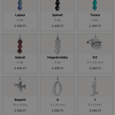
Lápisz
Spinell
Türkiz
3 db
3 db
3 db
2 490 Ft
2 490 Ft
2 490 Ft
Gránát
Hegyikristály
Elf
3 db
3 db
11 x 9,5 mm
2 490 Ft
2 490 Ft
3 590 Ft
Repülő
0
1
10 x 9 mm
5 x 10 mm
5 x 9 mm
3 590 Ft
3 590 Ft
3 590 Ft