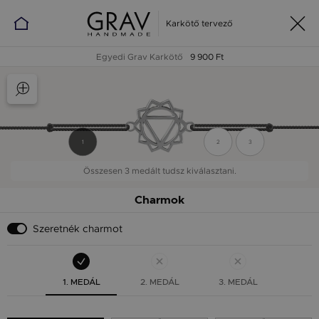
Karkötő tervező
Egyedi Grav Karkötő
9 900 Ft
1
2
3
Összesen 3 medált tudsz kiválasztani.
Charmok
Szeretnék charmot
1. MEDÁL
2. MEDÁL
3. MEDÁL