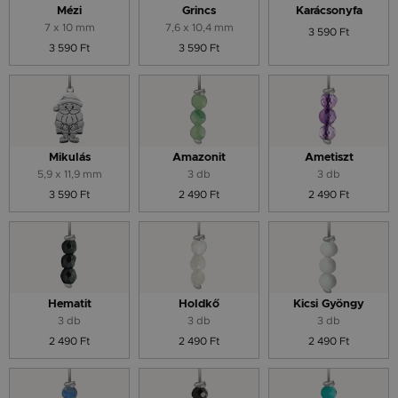
Mézi
Grincs
Karácsonyfa
7 x 10 mm
7,6 x 10,4 mm
3 590 Ft
3 590 Ft
3 590 Ft
Mikulás
Amazonit
Ametiszt
5,9 x 11,9 mm
3 db
3 db
3 590 Ft
2 490 Ft
2 490 Ft
Hematit
Holdkő
Kicsi Gyöngy
3 db
3 db
3 db
2 490 Ft
2 490 Ft
2 490 Ft