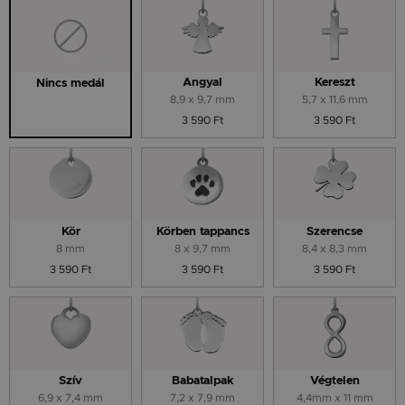
Angyal
Kereszt
Nincs medál
8,9 x 9,7 mm
5,7 x 11,6 mm
3 590 Ft
3 590 Ft
Kör
Körben tappancs
Szerencse
8 mm
8 x 9,7 mm
8,4 x 8,3 mm
3 590 Ft
3 590 Ft
3 590 Ft
Szív
Babatalpak
Végtelen
6,9 x 7,4 mm
7,2 x 7,9 mm
4,4mm x 11 mm