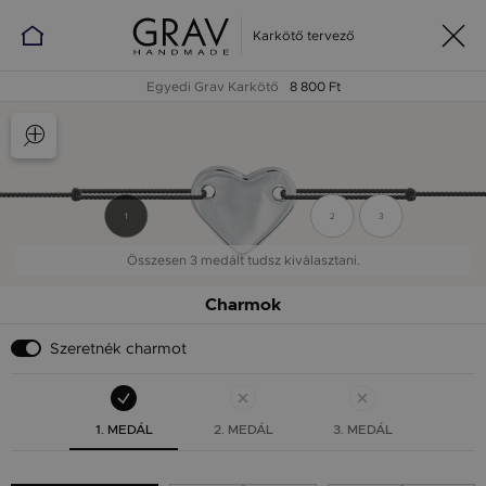
Karkötő tervező
Egyedi Grav Karkötő
8 800 Ft
1
2
3
Összesen 3 medált tudsz kiválasztani.
Charmok
Szeretnék charmot
1. MEDÁL
2. MEDÁL
3. MEDÁL