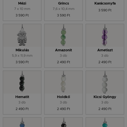
Mézi
Grincs
Karácsonyfa
7 x 10 mm
7,6 x 10,4 mm
3 590 Ft
3 590 Ft
3 590 Ft
Mikulás
Amazonit
Ametiszt
5,9 x 11,9 mm
3 db
3 db
3 590 Ft
2 490 Ft
2 490 Ft
Hematit
Holdkő
Kicsi Gyöngy
3 db
3 db
3 db
2 490 Ft
2 490 Ft
2 490 Ft