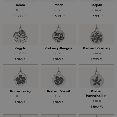
Koala
Panda
Majom
8 mm
8 mm
8 mm
3 590 Ft
3 590 Ft
3 590 Ft
Kagyló
Körben pillangók
Körben hópehely
8 x 8 mm
8 mm
8 mm
3 590 Ft
3 590 Ft
3 590 Ft
Körben virág
Körben falevél
Körben
tengericsillag
8 mm
8 mm
8 mm
3 590 Ft
3 590 Ft
3 590 Ft