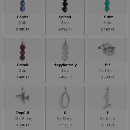
Lápisz
Spinell
Türkiz
3 db
3 db
3 db
2 490 Ft
2 490 Ft
2 490 Ft
Gránát
Hegyikristály
Elf
3 db
3 db
11 x 9,5 mm
2 490 Ft
2 490 Ft
3 590 Ft
Repülő
0
1
10 x 9 mm
5 x 10 mm
5 x 9 mm
3 590 Ft
3 590 Ft
3 590 Ft