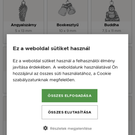
Angyalszárny
Boxkesztyű
Buddha
5 x 13 mm
10 x 9 mm
7,5 x 11 mm
3 590 Ft
3 590 Ft
3 590 Ft
Ez a weboldal sütiket használ
Ez a weboldal sütiket használ a felhasználói élmény
javítása érdekében. A weboldalunk használatával Ön
hozzájárul az összes süti használatához, a Cookie
Elefánt
Életfa
Focilabda
szabályzatunknak megfelelően.
Bővebben
9 x 10,3 mm
8 x 9,7 mm
8 x 9,7 mm
3 590 Ft
3 590 Ft
3 590 Ft
ÖSSZES ELFOGADÁSA
ÖSSZES ELUTASÍTÁSA
Földgömb
Maci
Mandala
Részletek megjelenítése
8 x 9,7 mm
7 x 10 mm
8 x 9 mm