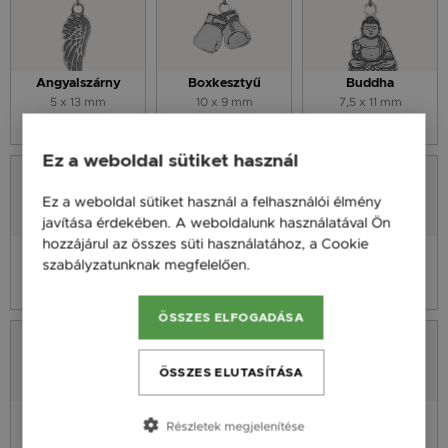
Angyalszárny
Boxkesztyű
Buddha
5 x 13 mm
10 x 9 mm
7,5 x 11 mm
3 590 Ft
3 590 Ft
3 590 Ft
Ez a weboldal sütiket használ
Ez a weboldal sütiket használ a felhasználói élmény
javítása érdekében. A weboldalunk használatával Ön
hozzájárul az összes süti használatához, a Cookie
Elefánt
Életfa
Focilabda
szabályzatunknak megfelelően.
Bővebben
9 x 10,3 mm
8 x 9,7 mm
8 x 9,7 mm
3 590 Ft
3 590 Ft
3 590 Ft
ÖSSZES ELFOGADÁSA
ÖSSZES ELUTASÍTÁSA
Földgömb
Maci
Mandala
Részletek megjelenítése
8 x 9,7 mm
7 x 10 mm
8 x 9 mm