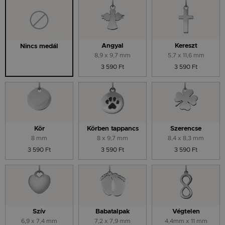
Angyal
Kereszt
Nincs medál
8,9 x 9,7 mm
5,7 x 11,6 mm
3 590 Ft
3 590 Ft
Kör
Körben tappancs
Szerencse
8 mm
8 x 9,7 mm
8,4 x 8,3 mm
3 590 Ft
3 590 Ft
3 590 Ft
Szív
Babatalpak
Végtelen
6,9 x 7,4 mm
7,2 x 7,9 mm
4,4mm x 11 mm