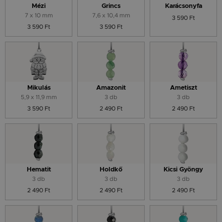
Mézi
Grincs
Karácsonyfa
7 x 10 mm
7,6 x 10,4 mm
3 590 Ft
3 590 Ft
3 590 Ft
Mikulás
Amazonit
Ametiszt
5,9 x 11,9 mm
3 db
3 db
3 590 Ft
2 490 Ft
2 490 Ft
Hematit
Holdkő
Kicsi Gyöngy
3 db
3 db
3 db
2 490 Ft
2 490 Ft
2 490 Ft