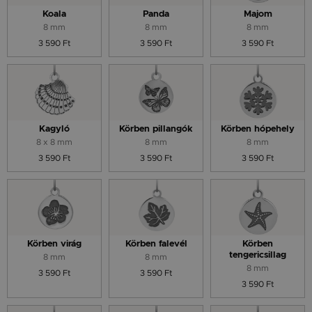
Koala
Panda
Majom
8 mm
8 mm
8 mm
3 590 Ft
3 590 Ft
3 590 Ft
Kagyló
Körben pillangók
Körben hópehely
8 x 8 mm
8 mm
8 mm
3 590 Ft
3 590 Ft
3 590 Ft
Körben virág
Körben falevél
Körben
tengericsillag
8 mm
8 mm
8 mm
3 590 Ft
3 590 Ft
3 590 Ft