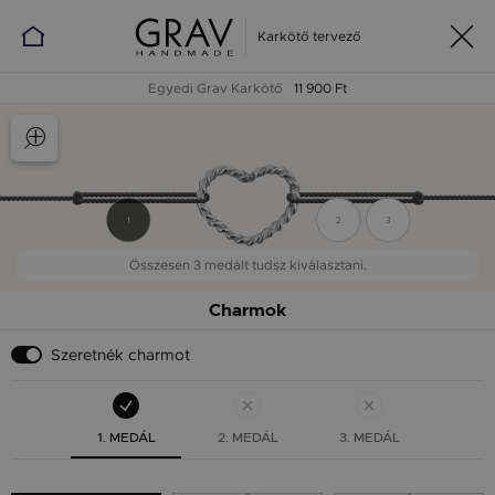
Karkötő tervező
Egyedi Grav Karkötő
11 900 Ft
1
2
3
Összesen 3 medált tudsz kiválasztani.
Charmok
Szeretnék charmot
1. MEDÁL
2. MEDÁL
3. MEDÁL