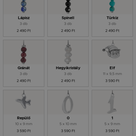
Lápisz
Spinell
Türkiz
3 db
3 db
3 db
2 490 Ft
2 490 Ft
2 490 Ft
Gránát
Hegyikristály
Elf
3 db
3 db
11 x 9,5 mm
2 490 Ft
2 490 Ft
3 590 Ft
Repülő
0
1
10 x 9 mm
5 x 10 mm
5 x 9 mm
3 590 Ft
3 590 Ft
3 590 Ft