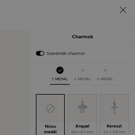
Charmok
Szeretnék charmot
1. MEDÁL
2. MEDÁL
3. MEDÁL
Angyal
Kereszt
Nincs
8,9 x 9,7 mm
5,7 x 11,6 mm
medál