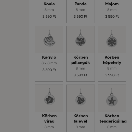
Koala
Panda
Majom
8 mm
8 mm
8 mm
3 590 Ft
3 590 Ft
3 590 Ft
Kagyló
Körben
Körben
8 x 8 mm
pillangók
hópehely
8 mm
8 mm
3 590 Ft
3 590 Ft
3 590 Ft
Körben
Körben
Körben
virág
falevél
tengericsillag
8 mm
8 mm
8 mm