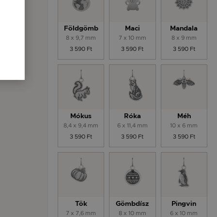
Földgömb
Maci
Mandala
8 x 9,7 mm
7 x 10 mm
8 x 9 mm
3 590 Ft
3 590 Ft
3 590 Ft
Mókus
Róka
Méh
8,4 x 9,4 mm
6 x 11,4 mm
10 x 6 mm
3 590 Ft
3 590 Ft
3 590 Ft
Tök
Gömbdísz
Pingvin
7 x 7,6 mm
8 x 10 mm
6 x 10 mm