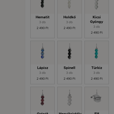
Hematit
Holdkő
Kicsi
3 db
3 db
Gyöngy
3 db
2 490 Ft
2 490 Ft
2 490 Ft
Lápisz
Spinell
Türkiz
3 db
3 db
3 db
2 490 Ft
2 490 Ft
2 490 Ft