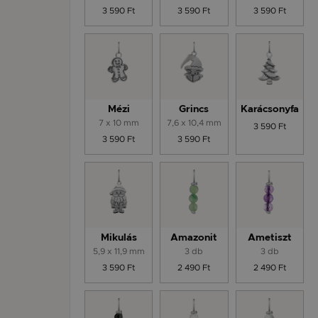
3 590 Ft
3 590 Ft
3 590 Ft
Mézi
Grincs
Karácsonyfa
7 x 10 mm
7,6 x 10,4 mm
3 590 Ft
3 590 Ft
3 590 Ft
Mikulás
Amazonit
Ametiszt
5,9 x 11,9 mm
3 db
3 db
3 590 Ft
2 490 Ft
2 490 Ft