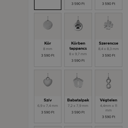
3 590 Ft
3 590 Ft
Kör
Körben
Szerencse
8 mm
tappancs
8,4 x 8,3 mm
8 x 9,7 mm
3 590 Ft
3 590 Ft
3 590 Ft
Szív
Babatalpak
Végtelen
6,9 x 7,4 mm
7,2 x 7,9 mm
4,4mm x 11
mm
3 590 Ft
3 590 Ft
3 590 Ft