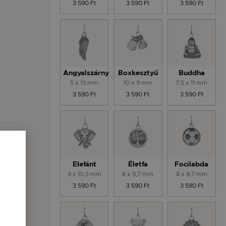
3 590 Ft
3 590 Ft
3 590 Ft
Angyalszárny
Boxkesztyű
Buddha
5 x 13 mm
10 x 9 mm
7,5 x 11 mm
3 590 Ft
3 590 Ft
3 590 Ft
Elefánt
Életfa
Focilabda
9 x 10,3 mm
8 x 9,7 mm
8 x 9,7 mm
3 590 Ft
3 590 Ft
3 590 Ft