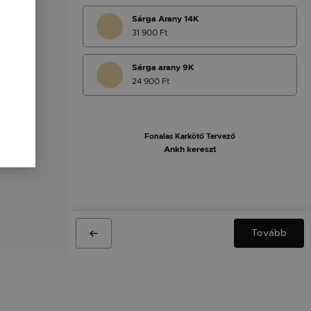
Sárga Arany 14K
31 900 Ft
Sárga arany 9K
24 900 Ft
Fonalas Karkötő Tervező
Ankh kereszt
Tovább