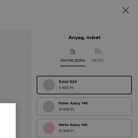
Anyag, méret
ANYAG (SZÍN)
MÉRET
Ezüst 925
5 900 Ft
Fehér Arany 14K
31 900 Ft
Vörös Arany 14K
31 900 Ft