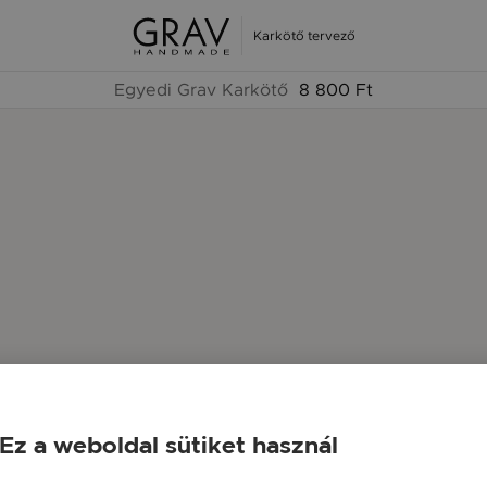
Karkötő tervező
Egyedi Grav Karkötő
8 800 Ft
Ez a weboldal sütiket használ