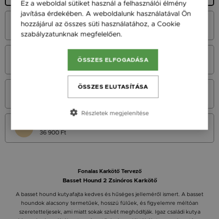
Ez a weboldal sütiket használ a felhasználói élmény
javítása érdekében. A weboldalunk használatával Ön
Fehér Arany 14K
hozzájárul az összes süti használatához, a Cookie
45 900 Ft
szabályzatunknak megfelelően.
Bővebben
Vörös Arany 14K
ÖSSZES ELFOGADÁSA
45 900 Ft
ÖSSZES ELUTASÍTÁSA
Sárga Arany 14K
45 900 Ft
Részletek megjelenítése
Sárga arany 9K
36 900 Ft
Fonalas Karkötő Tervező
Basset Hound 2 Zsinóros Karkötő
A basset hound kutyafajta kedves és hűséges jelleméről ismert. A basset
houndok alacsony termetűek, hosszú fülűek, és figyelemre méltóan
szeretetteljesek, ami miatt sokak szívét meghódítják. Igaz családi kutya