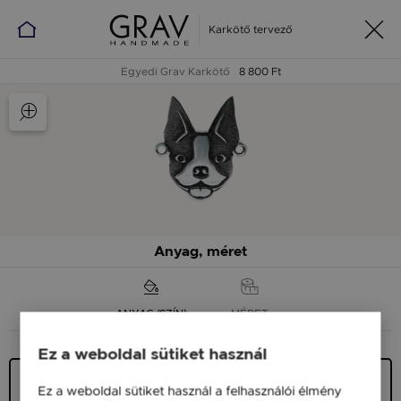
Karkötő tervező
Egyedi Grav Karkötő
8 800 Ft
Anyag, méret
ANYAG (SZÍN)
MÉRET
Ez a weboldal sütiket használ
Ezüst 925
Ez a weboldal sütiket használ a felhasználói élmény
9 900 Ft