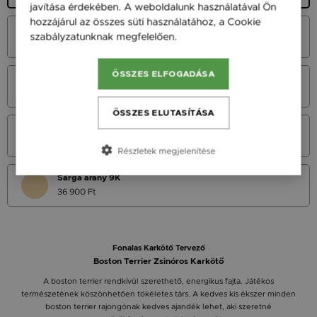
javítása érdekében. A weboldalunk használatával Ön
hozzájárul az összes süti használatához, a Cookie
Fehér Arany 14K
szabályzatunknak megfelelően.
Bővebben
45 900 Ft
ÖSSZES ELFOGADÁSA
Vörös Arany 14K
45 900 Ft
ÖSSZES ELUTASÍTÁSA
Sárga Arany 14K
45 900 Ft
Részletek megjelenítése
Sárga arany 9K
36 900 Ft
Fonalas Karkötő Tervező
Boston Terrier Zsinóros Karkötő
A boston terrier rendkívül szerethető, energikus fajta. Játékos
természetének köszönhetően tökéletes társ. A kedves kis ékszer minden
boston terrier rajongónak kedves ajandék lehet, aki szeretné