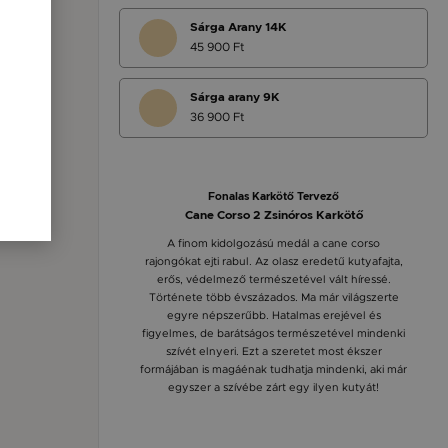
Sárga Arany 14K
45 900 Ft
Sárga arany 9K
36 900 Ft
Fonalas Karkötő Tervező
Cane Corso 2 Zsinóros Karkötő
A finom kidolgozású medál a cane corso
rajongókat ejti rabul. Az olasz eredetű kutyafajta,
erős, védelmező természetével vált híressé.
Története több évszázados. Ma már világszerte
egyre népszerűbb. Hatalmas erejével és
figyelmes, de barátságos természetével mindenki
szívét elnyeri. Ezt a szeretet most ékszer
formájában is magáénak tudhatja mindenki, aki már
egyszer a szívébe zárt egy ilyen kutyát!