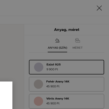
Anyag, méret
ANYAG (SZÍN)
MÉRET
Ezüst 925
9 900 Ft
Fehér Arany 14K
45 900 Ft
Vörös Arany 14K
45 900 Ft