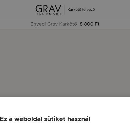
Karkötő tervező
Egyedi Grav Karkötő
8 800 Ft
Ez a weboldal sütiket használ