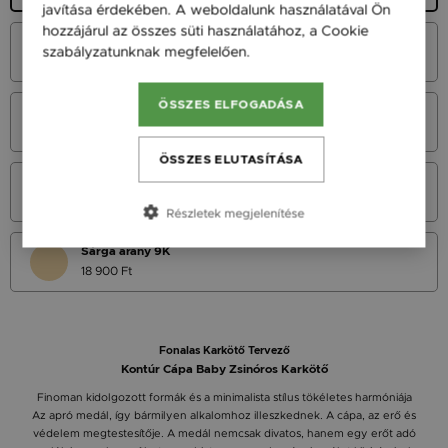
javítása érdekében. A weboldalunk használatával Ön
hozzájárul az összes süti használatához, a Cookie
Fehér Arany 14K
szabályzatunknak megfelelően.
Bővebben
24 900 Ft
ÖSSZES ELFOGADÁSA
Vörös Arany 14K
24 900 Ft
ÖSSZES ELUTASÍTÁSA
Sárga Arany 14K
24 900 Ft
Részletek megjelenítése
Sárga arany 9K
18 900 Ft
Fonalas Karkötő Tervező
Kontúr Cápa Baby Zsinóros Karkötő
Finoman kidolgozott formák és a minimalista stílus tökéletes harmóniája
Az apró medál, így bármilyen alkalomhoz illeszkednek. A cápa, az erő és
védelem megtestesítője. A medál nemcsak divatos, hanem egy erőt adó