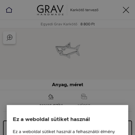
Karkötő tervező
Egyedi Grav Karkötő
8 800 Ft
Anyag, méret
ANYAG (SZÍN)
MÉRET
Ez a weboldal sütiket használ
Ezüst 925
Ez a weboldal sütiket használ a felhasználói élmény
5 900 Ft