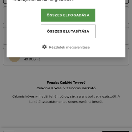
Fehér arany 14K
ÖSSZES ELFOGADÁSA
49 900 Ft
ÖSSZES ELUTASÍTÁSA
Vörös arany 14K
49 900 Ft
Részletek megjelenítése
Sárga arany 14K
49 900 Ft
Fonalas Karkötő Tervező
Cirkónia Köves Ív Zsinóros Karkötő
Cirkónia köves ív medál fehér, vörös, sárga aranyból vagy ezüstből. A
karkötő szakadásmentes színes zsinórral készül.