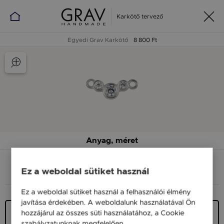
Karkötő tervező
Egyedi Grav Karkötő
8 800 Ft
Anyag, méret
Ez a weboldal sütiket használ
ANYAG (SZÍN)
MÉRET
Ez a weboldal sütiket használ a felhasználói élmény
javítása érdekében. A weboldalunk használatával Ön
Ezüst 925
hozzájárul az összes süti használatához, a Cookie
19 900 Ft
szabályzatunknak megfelelően.
Bővebben