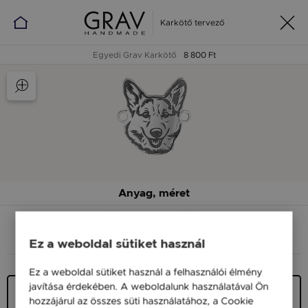
Karkötő tervező
Egyedi Grav Karkötő
8 800 Ft
Anyag, méret
ANYAG (SZÍN)
MÉRET
Ez a weboldal sütiket használ
Ez a weboldal sütiket használ a felhasználói élmény
javítása érdekében. A weboldalunk használatával Ön
Ezüst 925
hozzájárul az összes süti használatához, a Cookie
9 900 Ft