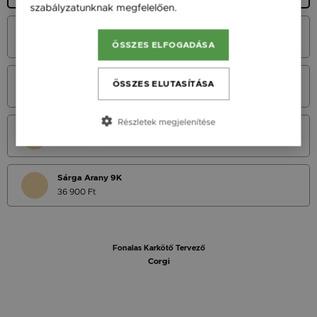
szabályzatunknak megfelelően.
Bővebben
Vörös Arany 14K
45 900 Ft
ÖSSZES ELFOGADÁSA
Fehér Arany 14K
ÖSSZES ELUTASÍTÁSA
45 900 Ft
Részletek megjelenítése
Sárga Arany 14K
45 900 Ft
Sárga Arany 9K
36 900 Ft
Fonalas Karkötő Tervező
Corgi