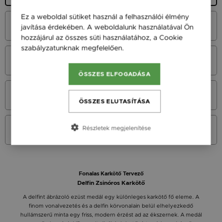
Ez a weboldal sütiket használ a felhasználói élmény
Vörös Arany 14K
javítása érdekében. A weboldalunk használatával Ön
40 900 Ft
hozzájárul az összes süti használatához, a Cookie
szabályzatunknak megfelelően.
Bővebben
Fehér Arany 14K
40 900 Ft
ÖSSZES ELFOGADÁSA
Sárga Arany 14K
40 900 Ft
ÖSSZES ELUTASÍTÁSA
Sárga arany 9K
Részletek megjelenítése
29 900 Ft
Fonalas Karkötő Tervező
Delfin Zsinóros Karkötő
A delfint ábrázoló ezüst medál egy különleges karkötő fő eleme. A
finom vonalvezetés és a delfin körvonalain belül elhelyezkedő
hullámszerű minta egy friss, modern érzést ad az ékszernek. A medál