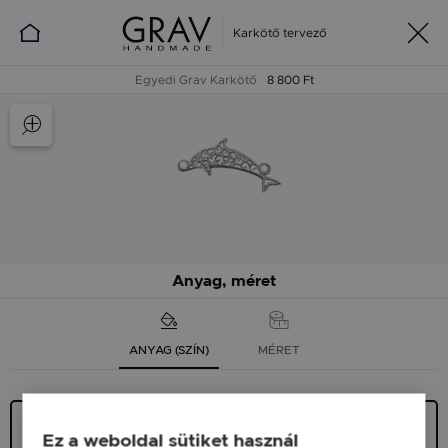
Karkötő tervező
Egyedi Grav Karkötő
8 800 Ft
Anyag, méret
ANYAG (SZÍN)
MÉRET
Ezüst 925
9 900 Ft
Ez a weboldal sütiket használ