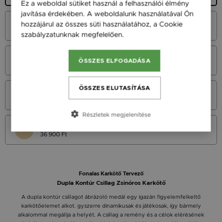
Ez a weboldal sütiket használ a felhasználói élmény
javítása érdekében. A weboldalunk használatával Ön
Fehér Arany 14K
hozzájárul az összes süti használatához, a Cookie
40 900 Ft
szabályzatunknak megfelelően.
Bővebben
Vörös Arany 14K
ÖSSZES ELFOGADÁSA
40 900 Ft
ÖSSZES ELUTASÍTÁSA
Sárga Arany 14K
40 900 Ft
Részletek megjelenítése
Sárga arany 9K
36 900 Ft
Fonalas Karkötő Tervező
Dupla Kontúr Csillag Zsinóros Karkötő
A dupla kontúr csillagot ábrázoló medál egy igazán figyelemfelkeltő
karkötőelemet alkot. gyszerre dinamikusak és játékosak, így bármely
alkalommal megállja a helyét. A csillag a remény és a célok elérésének