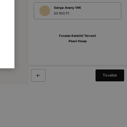
Sárga Arany 14K
69 900 Ft
Fonalas Karkötő Tervező
Pearl Hoop
Tovább