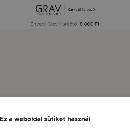
Karkötő tervező
Egyedi Grav Karkötő
8 800 Ft
Ez a weboldal sütiket használ