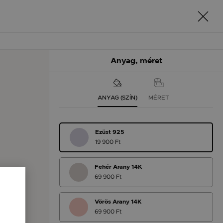
Anyag, méret
ANYAG (SZÍN)
MÉRET
Ezüst 925
19 900 Ft
Fehér Arany 14K
69 900 Ft
Vörös Arany 14K
69 900 Ft