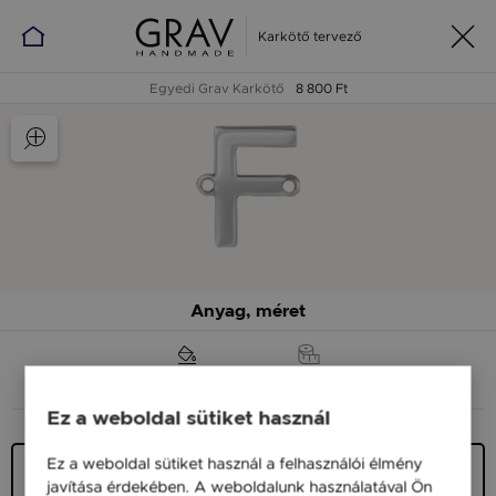
Karkötő tervező
Egyedi Grav Karkötő
8 800 Ft
Anyag, méret
ANYAG (SZÍN)
MÉRET
Ez a weboldal sütiket használ
Ez a weboldal sütiket használ a felhasználói élmény
Ezüst 925
javítása érdekében. A weboldalunk használatával Ön
8 800 Ft