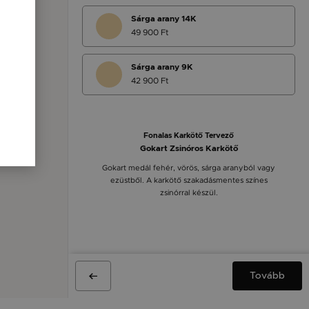
Sárga arany 14K
49 900 Ft
Sárga arany 9K
42 900 Ft
Fonalas Karkötő Tervező
Gokart Zsinóros Karkötő
Gokart medál fehér, vörös, sárga aranyból vagy
ezüstből. A karkötő szakadásmentes színes
zsinórral készül.
Tovább