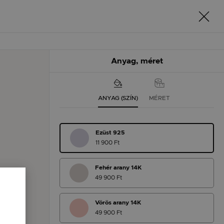
Anyag, méret
ANYAG (SZÍN)
MÉRET
Ezüst 925
11 900 Ft
Fehér arany 14K
49 900 Ft
Vörös arany 14K
49 900 Ft