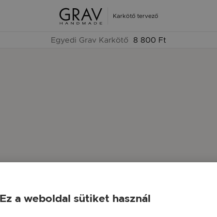
Karkötő tervező
Egyedi Grav Karkötő
8 800 Ft
Ez a weboldal sütiket használ