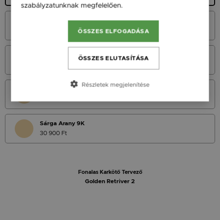
szabályzatunknak megfelelően.
Bővebben
Fehér Arany 14K
45 900 Ft
ÖSSZES ELFOGADÁSA
Vörös Arany 14K
ÖSSZES ELUTASÍTÁSA
45 900 Ft
Részletek megjelenítése
Sárga Arany 14K
45 900 Ft
Sárga Arany 9K
30 900 Ft
Fonalas Karkötő Tervező
Golden Retriver 2