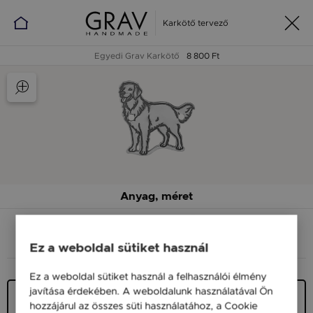
Karkötő tervező
Egyedi Grav Karkötő
8 800 Ft
Anyag, méret
ANYAG (SZÍN)
MÉRET
Ez a weboldal sütiket használ
Ez a weboldal sütiket használ a felhasználói élmény
javítása érdekében. A weboldalunk használatával Ön
Ezüst 925
hozzájárul az összes süti használatához, a Cookie
11 900 Ft