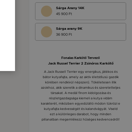
Sárga Arany 14K
45 900 Ft
Sárga arany 9K
36 900 Ft
Fonalas Karkötő Tervező
Jack Russel Terrier 2 Zsinóros Karkötő
A Jack Russell Terrier egy energikus, játékos és
bátor kutyafajta, amely az aktív életstílusú gazdik
körében rendkívül népszerű. Tökéletesen illik
azokhoz, akik szeretik a dinamikus és szeretetteljes
társakat. A medál finom kidolgozása és
részletgazdagsága kiemeli a kutya vidám
karakterét, miközben egyedülálló módon tükrözi e
kutyafajta kedvességét és kalandvágyát. Viseld
ezt a különleges darabot, hogy minden
pillanatban megemlékezz hűséges kedvencedről!