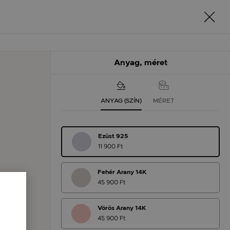
Anyag, méret
ANYAG (SZÍN)
MÉRET
Ezüst 925
11 900 Ft
Fehér Arany 14K
45 900 Ft
Vörös Arany 14K
45 900 Ft