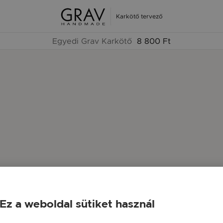
Karkötő tervező
Egyedi Grav Karkötő
8 800 Ft
Ez a weboldal sütiket használ