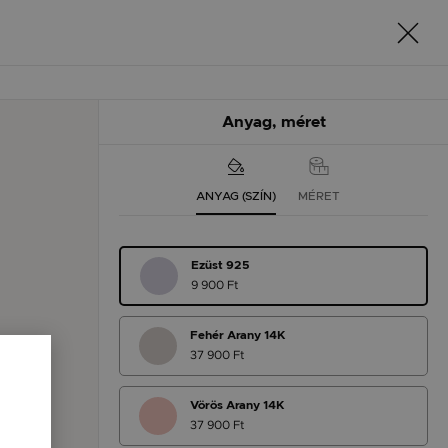
Anyag, méret
ANYAG (SZÍN)
MÉRET
Ezüst 925
9 900 Ft
Fehér Arany 14K
37 900 Ft
Vörös Arany 14K
37 900 Ft