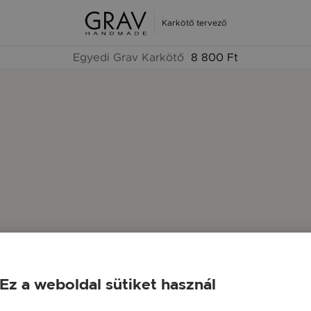
Karkötő tervező
Egyedi Grav Karkötő
8 800 Ft
Ez a weboldal sütiket használ