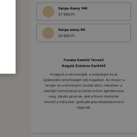
Sárga Arany 14K
37 900 Ft
Sárga arany 9K
29 900 Ft
Fonalas Karkötő Tervező
Kagyló Zsinóros Karkötő
A kagyló a női energiát, a szépséget és az
újrakezdés lehetőségét rejti magában. Az ékszer a
tenger és a természet csodáit idézi, miközben a
viselőjét harmóniával és belső erővel ajándékozza
meg. Ideális azoknak, akik a finom részletek
mellett a mélyebb, spirituális jelentéstartalomra is
vágynak.