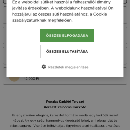
Ez a weboldal sütiket használ a felhasználói élmény
javítása érdekében. A weboldalunk használatával Ön
Fehér Arany 14K
hozzájárul az összes süti használatához, a Cookie
55 900 Ft
szabályzatunknak megfelelően.
Bővebben
Vörös Arany 14K
ÖSSZES ELFOGADÁSA
55 900 Ft
ÖSSZES ELUTASÍTÁSA
Sárga Arany 14K
55 900 Ft
Részletek megjelenítése
Sárga arany 9K
42 900 Ft
Fonalas Karkötő Tervező
Kereszt Zsinóros Karkötő
Ez egyszerűen elegáns, keresztet formázó medál egy karkötő részét
képezi, így egy szép, harmonikus kiegészítő lehet, ami eleganciát és
stílust sugároz. Viselése felhívhatja a figyelmet a spiritualitásra, a vallásos