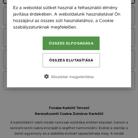
Ez a weboldal sütiket használ a felhasználói élmény
Fehér Arany 14K
javítása érdekében. A weboldalunk használatával Ön
45 900 Ft
hozzájárul az összes süti használatához, a Cookie
szabályzatunknak megfelelően.
Bővebben
Vörös Arany 14K
45 900 Ft
ÖSSZES ELFOGADÁSA
Sárga Arany 14K
ÖSSZES ELUTASÍTÁSA
45 900 Ft
Részletek megjelenítése
Sárga arany 9K
36 900 Ft
Fonalas Karkötő Tervező
Keresztcsonti Csakra Zsinóros Karkötő
A karkötőként viselt medál nemcsak esztétikai értéket képvisel, hanem a
keresztcsonti csakra energiáit is segíthet harmonizálni. Ezáltal a viselője a
belső egyensúly és a stabilitás érzését tapasztalhatja meg. A medál