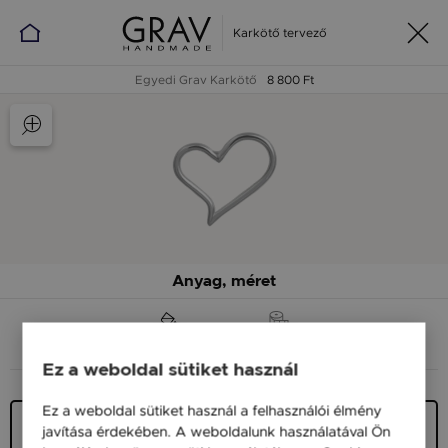
Karkötő tervező
Egyedi Grav Karkötő
8 800 Ft
Anyag, méret
ANYAG (SZÍN)
MÉRET
Ez a weboldal sütiket használ
Ez a weboldal sütiket használ a felhasználói élmény
Ezüst 925
javítása érdekében. A weboldalunk használatával Ön
7 400 Ft