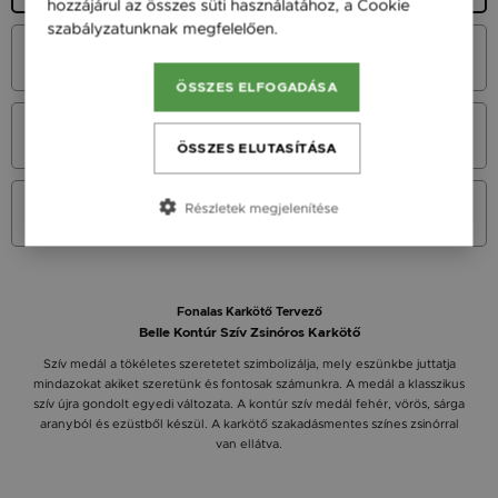
hozzájárul az összes süti használatához, a Cookie
szabályzatunknak megfelelően.
Bővebben
Fehér arany 14K
37 900 Ft
ÖSSZES ELFOGADÁSA
Vörös arany 14K
37 900 Ft
ÖSSZES ELUTASÍTÁSA
Sárga arany 14K
Részletek megjelenítése
37 900 Ft
Fonalas Karkötő Tervező
Belle Kontúr Szív Zsinóros Karkötő
Szív medál a tökéletes szeretetet szimbolizálja, mely eszünkbe juttatja
mindazokat akiket szeretünk és fontosak számunkra. A medál a klasszikus
szív újra gondolt egyedi változata. A kontúr szív medál fehér, vörös, sárga
aranyból és ezüstből készül. A karkötő szakadásmentes színes zsinórral
van ellátva.