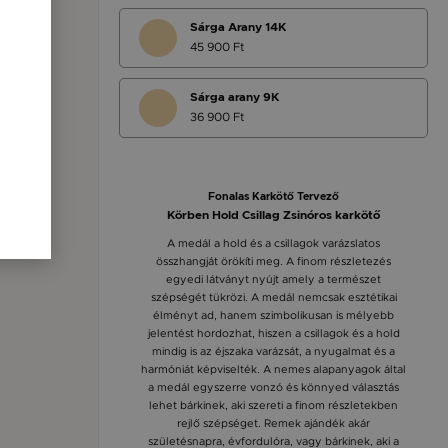
Sárga Arany 14K
45 900 Ft
Sárga arany 9K
36 900 Ft
Fonalas Karkötő Tervező
Körben Hold Csillag Zsinóros karkötő
A medál a hold és a csillagok varázslatos
összhangját örökíti meg. A finom részletezés
egyedi látványt nyújt amely a természet
szépségét tükrözi. A medál nemcsak esztétikai
élményt ad, hanem szimbolikusan is mélyebb
jelentést hordozhat, hiszen a csillagok és a hold
mindig is az éjszaka varázsát, a nyugalmat és a
harmóniát képviselték. A nemes alapanyagok által
a medál egyszerre vonzó és könnyed választás
lehet bárkinek, aki szereti a finom részletekben
rejlő szépséget. Remek ajándék akár
születésnapra, évfordulóra, vagy bárkinek, aki a