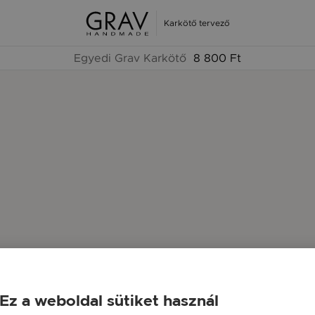
Karkötő tervező
Egyedi Grav Karkötő
8 800 Ft
Ez a weboldal sütiket használ