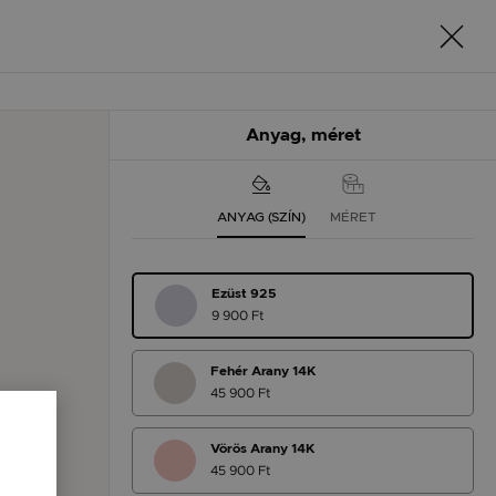
Anyag, méret
ANYAG (SZÍN)
MÉRET
Ezüst 925
9 900 Ft
Fehér Arany 14K
45 900 Ft
Vörös Arany 14K
45 900 Ft