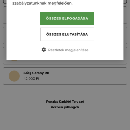
szabályzatunknak megfelelően.
Bővebben
Fehér Arany 14K
49 900 Ft
ÖSSZES ELFOGADÁSA
Vörös Arany 14K
ÖSSZES ELUTASÍTÁSA
49 900 Ft
Részletek megjelenítése
Sárga Arany 14K
49 900 Ft
Sárga arany 9K
42 900 Ft
Fonalas Karkötő Tervező
Körben pillangók