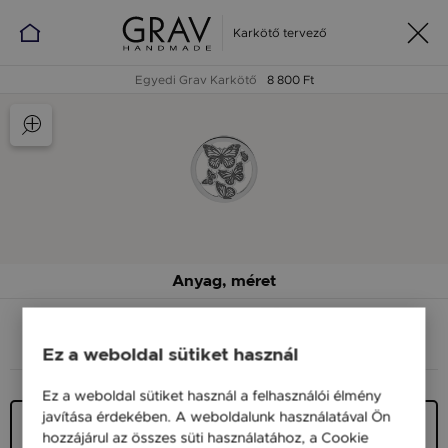
Karkötő tervező
Egyedi Grav Karkötő
8 800 Ft
Anyag, méret
ANYAG (SZÍN)
MÉRET
Ez a weboldal sütiket használ
Ez a weboldal sütiket használ a felhasználói élmény
javítása érdekében. A weboldalunk használatával Ön
Ezüst 925
hozzájárul az összes süti használatához, a Cookie
11 900 Ft