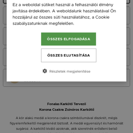
Ez a weboldal sütiket használ a felhasználói élmény
javítása érdekében. A weboldalunk használatával Ön
Fehér Arany 14K
hozzájárul az összes süti használatához, a Cookie
45 900 Ft
szabályzatunknak megfelelően.
Bővebben
Vörös Arany 14K
45 900 Ft
ÖSSZES ELFOGADÁSA
Sárga Arany 14K
ÖSSZES ELUTASÍTÁSA
45 900 Ft
Részletek megjelenítése
Sárga arany 9K
36 900 Ft
Fonalas Karkötő Tervező
Korona Csakra Zsinóros Karkötő
A kör alakú medál a korona csakra szimbólumával diszkrét, mégis
figyelemfelkeltő megjelenést biztosít. A medál egyensúlyt és harmóniát
sugároz. A karkötő kiváló azoknak, akik szeretnék erősíteni belső