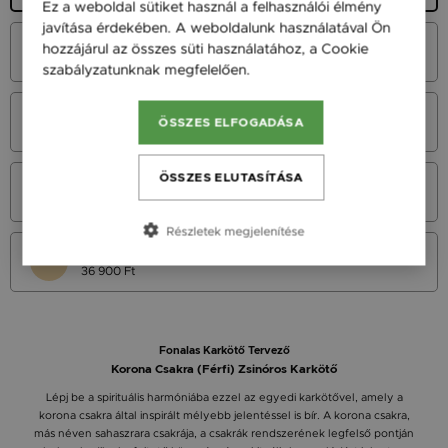
Ez a weboldal sütiket használ a felhasználói élmény
javítása érdekében. A weboldalunk használatával Ön
Fehér Arany 14K
hozzájárul az összes süti használatához, a Cookie
45 900 Ft
szabályzatunknak megfelelően.
Bővebben
Vörös Arany 14K
ÖSSZES ELFOGADÁSA
45 900 Ft
ÖSSZES ELUTASÍTÁSA
Sárga Arany 14K
45 900 Ft
Részletek megjelenítése
Sárga arany 9K
36 900 Ft
Fonalas Karkötő Tervező
Korona Csakra (Férfi) Zsinóros Karkötő
Lépj be a spirituális harmóniába ezzel az egyedi karkötővel, amely a
korona csakra által inspirált mélyebb jelentéssel is bír. A korona csakra,
más néven sahaszrara csakrája, a csakrák rendszerének legfelső pontján