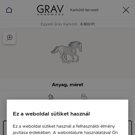
Karkötő tervező
Egyedi Grav Karkötő
8 800 Ft
Anyag, méret
ANYAG (SZÍN)
MÉRET
Ez a weboldal sütiket használ
Ez a weboldal sütiket használ a felhasználói élmény
Ezüst 925
javítása érdekében. A weboldalunk használatával Ön
11 900 Ft