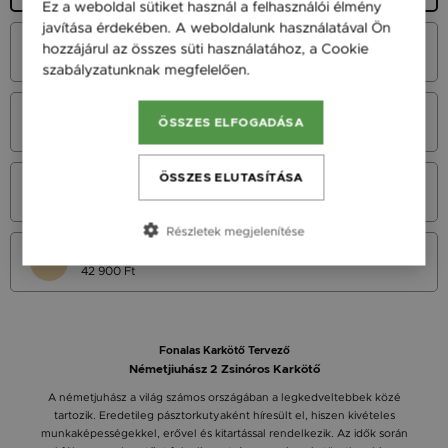
Ez a weboldal sütiket használ a felhasználói élmény
javítása érdekében. A weboldalunk használatával Ön
Fehér Arany 14K
hozzájárul az összes süti használatához, a Cookie
49 900 Ft
szabályzatunknak megfelelően.
Bővebben
Vörös Arany 14K
ÖSSZES ELFOGADÁSA
49 900 Ft
ÖSSZES ELUTASÍTÁSA
Sárga Arany 14K
49 900 Ft
Részletek megjelenítése
Sárga arany 9K
42 900 Ft
Fonalas Karkötő Tervező
Németjiuhász 2 Zsinóros Karkötő
A németjuhász a világ számos országában a legkedveltebbek közé
tartozik. Eredetileg pásztorkutyaként híresült el, hiszen kivételes
munkaképességekkel, erővel és kitartással rendelkezik. Az idők során