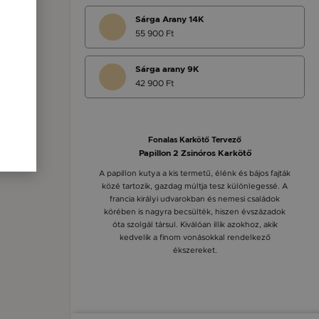
Sárga Arany 14K
55 900 Ft
Sárga arany 9K
42 900 Ft
Fonalas Karkötő Tervező
Papillon 2 Zsinóros Karkötő
A papillon kutya a kis termetű, élénk és bájos fajták
közé tartozik, gazdag múltja tesz különlegessé. A
francia királyi udvarokban és nemesi családok
körében is nagyra becsülték, hiszen évszázadok
óta szolgál társul. Kiválóan illik azokhoz, akik
kedvelik a finom vonásokkal rendelkező
ékszereket.