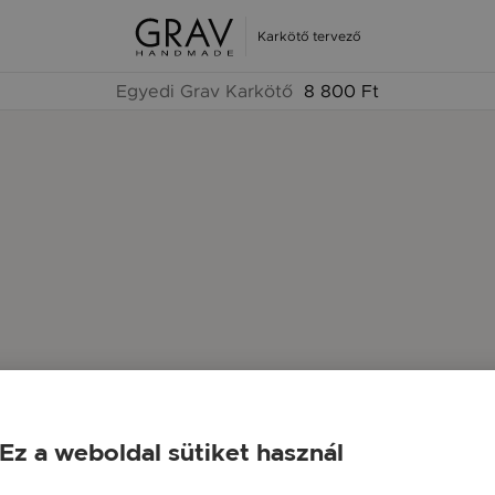
Karkötő tervező
Egyedi Grav Karkötő
8 800 Ft
Ez a weboldal sütiket használ