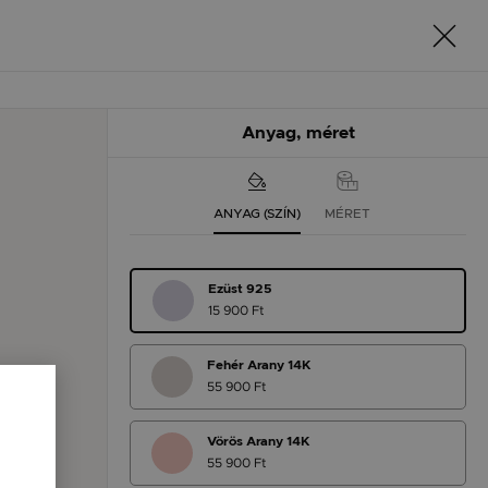
Anyag, méret
ANYAG (SZÍN)
MÉRET
Ezüst 925
15 900 Ft
Fehér Arany 14K
55 900 Ft
Vörös Arany 14K
55 900 Ft