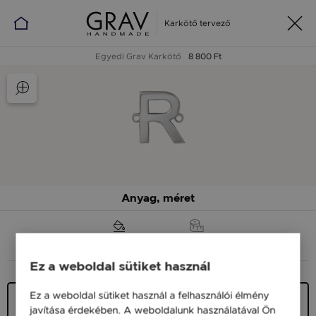
Karkötő tervező
Egyedi Grav Karkötő
8 800 Ft
Anyag, méret
ANYAG (SZÍN)
MÉRET
Ez a weboldal sütiket használ
Ez a weboldal sütiket használ a felhasználói élmény
Ezüst 925
javítása érdekében. A weboldalunk használatával Ön
8 800 Ft