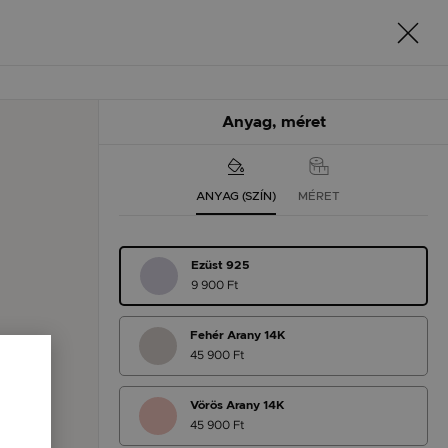
Anyag, méret
ANYAG (SZÍN)
MÉRET
Ezüst 925
9 900 Ft
Fehér Arany 14K
45 900 Ft
Vörös Arany 14K
45 900 Ft