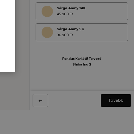
Sárga Arany 14K
45 900 Ft
Sárga Arany 9K
36 900 Ft
Fonalas Karkötő Tervező
Shiba Inu 2
Tovább