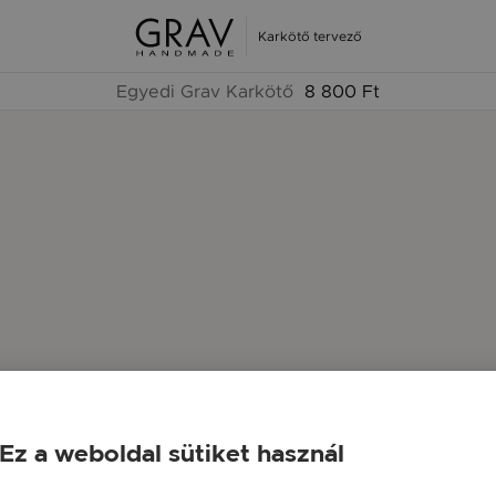
Karkötő tervező
Egyedi Grav Karkötő
8 800 Ft
Ez a weboldal sütiket használ